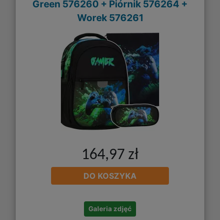
Green 576260 + Piórnik 576264 +
Worek 576261
164,97 zł
DO KOSZYKA
Galeria zdjęć