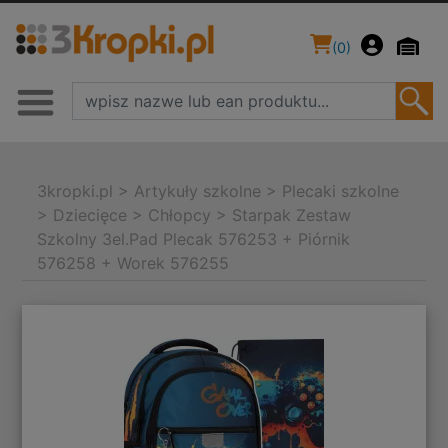
(
0
)
3kropki.pl
>
Artykuły szkolne
>
Plecaki szkolne
>
Dziecięce
>
Chłopcy
>
Starpak Zestaw
Szkolny 3el.Pad Plecak 576253 + Piórnik
576258 + Worek 576255