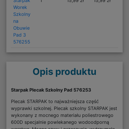
Starpak
1
15,99 zł
15,99 zł
Worek
Szkolny
na
Obuwie
Pad 3
576255
Opis produktu
Starpak Plecak Szkolny Pad 576253
Plecak STARPAK to najważniejsza część
wyprawki szkolnej. Plecak szkolny STARPAK jest
wykonany z mocnego materiału poliestrowego
600D specjalnie powlekanego wodoodporną