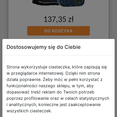
137,35 zł
DO KOSZYKA
Dostosowujemy się do Ciebie
Galeria zdjęć
Strona wykorzystuje ciasteczka, które zapisują się
w przeglądarce internetowej. Dzięki nim strona
działa poprawnie. Żeby móc w pełni korzystać z
funkcjonalności naszego sklepu, w tym, aby
dopasować treść reklam do Twoich potrzeb
Starpak Zestaw Szkolny 3el. Soccer
poprzez profilowanie oraz w celach statystycznych
Plecak 550881 + Piórnik 550973 +
i analitycznych, konieczne jest zaakceptowanie
Worek 550832
wszystkich ciasteczek.