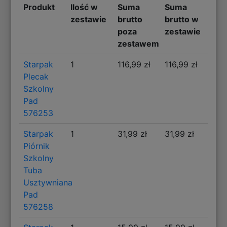
Produkt
Ilość w
Suma
Suma
zestawie
brutto
brutto w
poza
zestawie
zestawem
Starpak
1
116,99 zł
116,99 zł
Plecak
Szkolny
Pad
576253
Starpak
1
31,99 zł
31,99 zł
Piórnik
Szkolny
Tuba
Usztywniana
Pad
576258