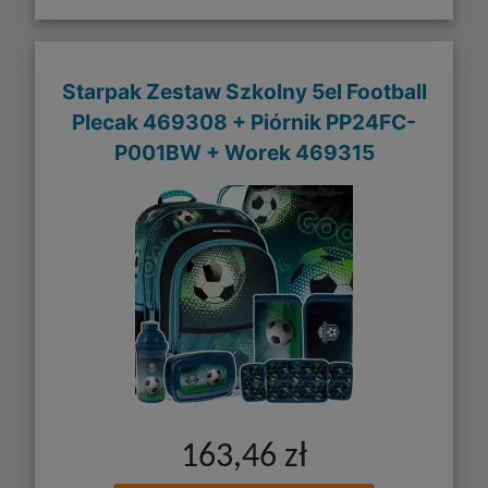
Starpak Zestaw Szkolny 5el Football
Plecak 469308 + Piórnik PP24FC-
P001BW + Worek 469315
163,46 zł