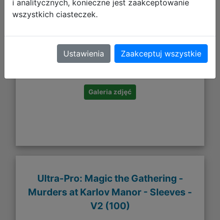
i analitycznych, konieczne jest zaakceptowanie
wszystkich ciasteczek.
53,10 zł
Ustawienia
Zaakceptuj wszystkie
DO KOSZYKA
Galeria zdjęć
Ultra-Pro: Magic the Gathering -
Murders at Karlov Manor - Sleeves -
V2 (100)