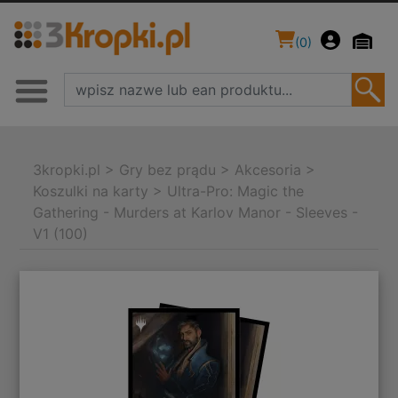
(
0
)
3kropki.pl
>
Gry bez prądu
>
Akcesoria
>
Koszulki na karty
>
Ultra-Pro: Magic the
Gathering - Murders at Karlov Manor - Sleeves -
V1 (100)