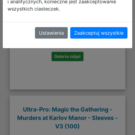
i analitycznych, konieczne jest zaakceptowanie
wszystkich ciasteczek.
53,10 zł
Ustawienia
Zaakceptuj wszystkie
DO KOSZYKA
Galeria zdjęć
Ultra-Pro: Magic the Gathering -
Murders at Karlov Manor - Sleeves -
V3 (100)