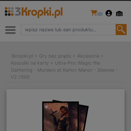
(
0
)
3kropki.pl
>
Gry bez prądu
>
Akcesoria
>
Koszulki na karty
>
Ultra-Pro: Magic the
Gathering - Murders at Karlov Manor - Sleeves -
V2 (100)