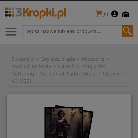
(
0
)
3kropki.pl
>
Gry bez prądu
>
Akcesoria
>
Koszulki na karty
>
Ultra-Pro: Magic the
Gathering - Murders at Karlov Manor - Sleeves -
V3 (100)