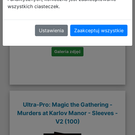
wszystkich ciasteczek.
53,10 zł
Ustawienia
Zaakceptuj wszystkie
DO KOSZYKA
Galeria zdjęć
Ultra-Pro: Magic the Gathering -
Murders at Karlov Manor - Sleeves -
V2 (100)