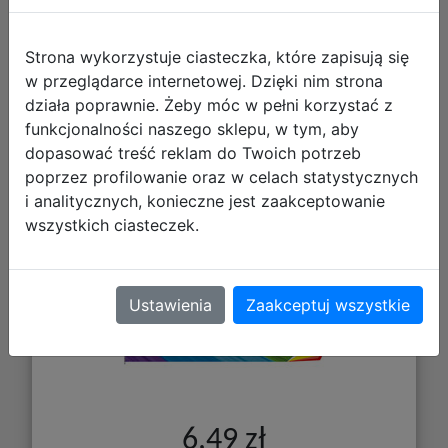
Strona wykorzystuje ciasteczka, które zapisują się
w przeglądarce internetowej. Dzięki nim strona
działa poprawnie. Żeby móc w pełni korzystać z
funkcjonalności naszego sklepu, w tym, aby
Interdruk Blok Rysunkowy Kolorowy
dopasować treść reklam do Twoich potrzeb
A4 20 kartek 060020
poprzez profilowanie oraz w celach statystycznych
i analitycznych, konieczne jest zaakceptowanie
wszystkich ciasteczek.
Ustawienia
Zaakceptuj wszystkie
6,49 zł