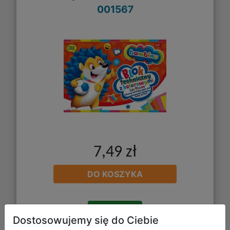
001567
7,49 zł
DO KOSZYKA
Galeria zdjęć
Dostosowujemy się do Ciebie