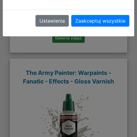
13,62 zł
DO KOSZYKA
Ustawienia
Zaakceptuj wszystkie
Galeria zdjęć
The Army Painter: Warpaints -
Fanatic - Effects - Gloss Varnish