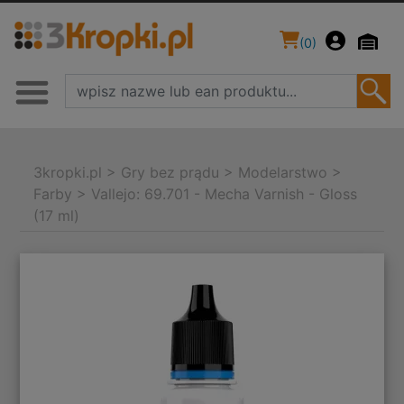
(
0
)
3kropki.pl
>
Gry bez prądu
>
Modelarstwo
>
Farby
>
Vallejo: 69.701 - Mecha Varnish - Gloss
(17 ml)