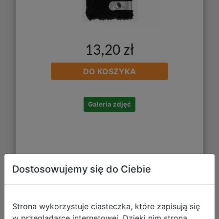
13,20 zł
DO KOSZYKA
Galeria zdjęć
Dostosowujemy się do Ciebie
Mega Creative Mozaika magnetyczna
Strona wykorzystuje ciasteczka, które zapisują się
Truskawka 572035
w przeglądarce internetowej. Dzięki nim strona