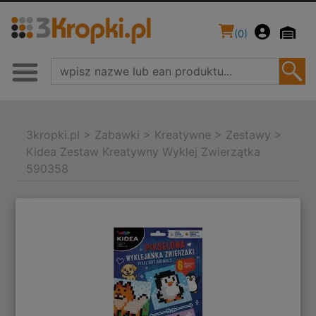
(
0
)
3kropki.pl
>
Zabawki
>
Kreatywne
>
Zestawy
>
Kidea Zestaw Kreatywny Wyklej Zwierzątka
590358