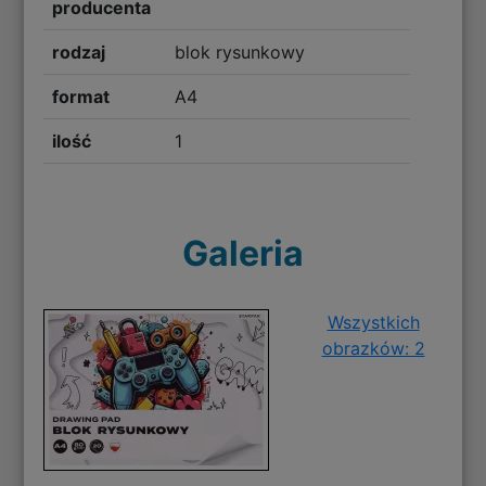
producenta
rodzaj
blok rysunkowy
format
A4
ilość
1
Galeria
Wszystkich
obrazków: 2