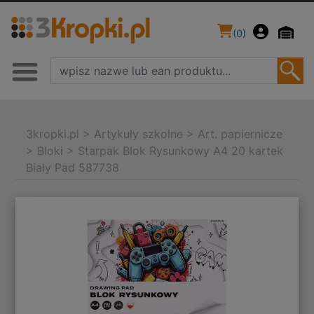
(
0
)
3kropki.pl
>
Artykuły szkolne
>
Art. papiernicze
>
Bloki
>
Starpak Blok Rysunkowy A4 20 kartek
Biały Pad 587738