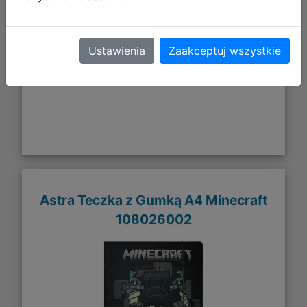
DO KOSZYKA
Ustawienia
Zaakceptuj wszystkie
Galeria zdjęć
Astra Teczka z Gumką A4 Minecraft
108026002