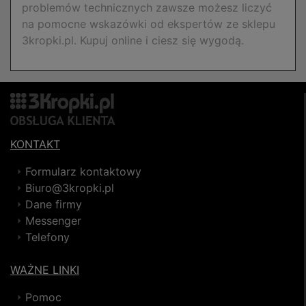
problemów technicznych zawsze możesz liczyć
na pomocne wskazówki od ekspertów ze sklepu
3kropki.pl. Kupuj online i ciesz się wygodą.
KONTAKT
Formularz kontaktowy
Biuro@3kropki.pl
Dane firmy
Messenger
Telefony
WAŻNE LINKI
Pomoc