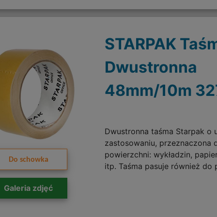
STARPAK Taś
Dwustronna
48mm/10m 32
Dwustronna taśma Starpak o 
zastosowaniu, przeznaczona d
powierzchni: wykładzin, papieru
Do schowka
itp. Taśma pasuje również do
Galeria zdjęć