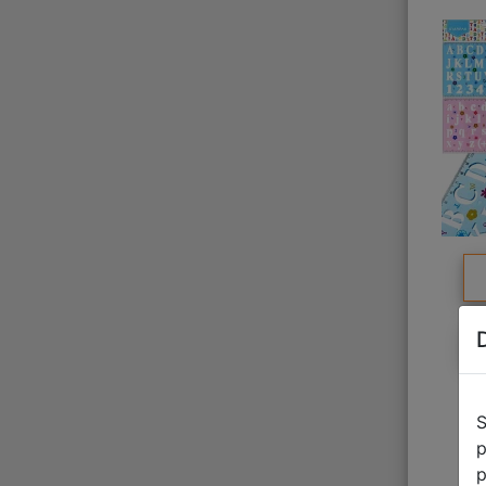
S
p
p