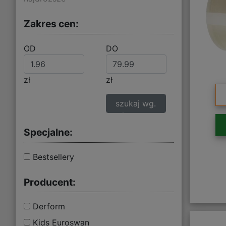
Zakres cen:
OD
DO
zł
zł
szukaj wg.
zakresu cen
Specjalne:
Bestsellery
Producent:
Derform
Kids Euroswan