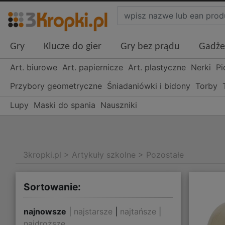
Gry
Klucze do gier
Gry bez prądu
Gadże
Art. biurowe
Art. papiernicze
Art. plastyczne
Nerki
Pi
Przybory geometryczne
Śniadaniówki i bidony
Torby
Lupy
Maski do spania
Nauszniki
3kropki.pl
>
Artykuły szkolne
>
Pozostałe
Sortowanie:
najnowsze
|
najstarsze
|
najtańsze
|
najdroższe