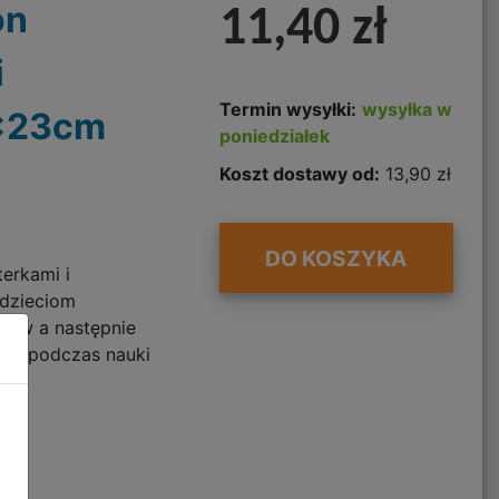
on
11,40 zł
i
Termin wysyłki:
wysyłka w
3x23cm
poniedziałek
Koszt dostawy od:
13,90 zł
DO KOSZYKA
terkami i
 dzieciom
łtów a następnie
lny podczas nauki