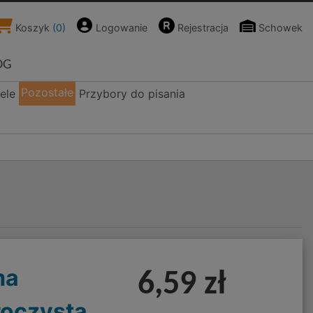
Koszyk
(
0
)
Logowanie
Rejestracja
Schowek
OG
Pozostałe
ele
Przybory do pisania
ma
6,59 zł
oczysta