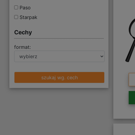
Paso
Starpak
Cechy
format:
szukaj wg. cech