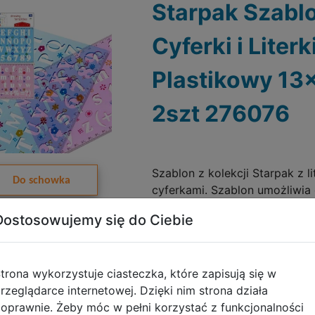
Starpak Szabl
Cyferki i Literk
Plastikowy 1
2szt 276076
Szablon z kolekcji Starpak z li
Do schowka
cyferkami. Szablon umożliwia
rysowanie precyzyjnych kszta
Dostosowujemy się do Ciebie
Galeria zdjęć
zabawę, np. kolorowanie. Idea
pisania
trona wykorzystuje ciasteczka, które zapisują się w
rzeglądarce internetowej. Dzięki nim strona działa
oprawnie. Żeby móc w pełni korzystać z funkcjonalności