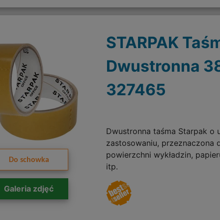
STARPAK Taś
Dwustronna 
327465
Dwustronna taśma Starpak o 
zastosowaniu, przeznaczona d
powierzchni wykładzin, papieru
Do schowka
itp.
Galeria zdjęć