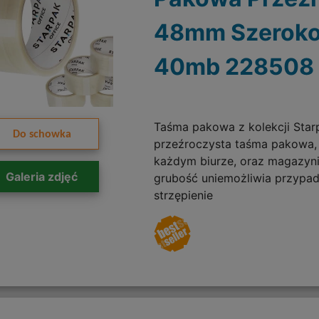
48mm Szeroko
40mb 228508
Taśma pakowa z kolekcji Starp
Do schowka
przeźroczysta taśma pakowa,
każdym biurze, oraz magazyn
Galeria zdjęć
grubość uniemożliwia przypa
strzępienie