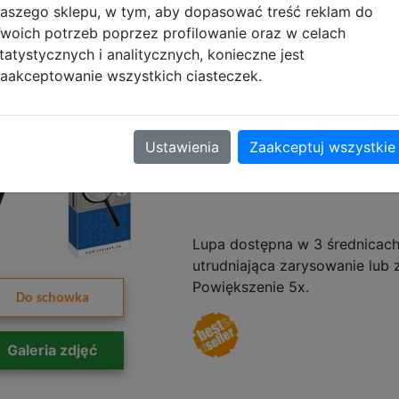
aszego sklepu, w tym, aby dopasować treść reklam do
woich potrzeb poprzez profilowanie oraz w celach
tatystycznych i analitycznych, konieczne jest
Starpak Lupa
aakceptowanie wszystkich ciasteczek.
Powiększając
Ustawienia
Zaakceptuj wszystkie
226542
Lupa dostępna w 3 średnicach
utrudniająca zarysowanie lub z
Powiększenie 5x.
Do schowka
Galeria zdjęć