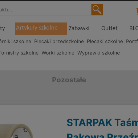
Artykuły szkolne
ty
Zabawki
Outlet
BL
órniki szkolne
Plecaki przedszkolne
Plecaki szkolne
Portf
Tornistry szkolne
Worki szkolne
Wyprawki szkolne
Pozostałe
STARPAK Taś
Pakowa Przeźr