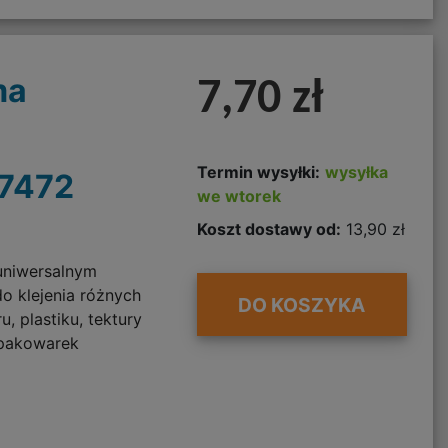
ma
7,70 zł
Termin wysyłki:
wysyłka
7472
we wtorek
Koszt dostawy od:
13,90 zł
uniwersalnym
o klejenia różnych
DO KOSZYKA
, plastiku, tektury
 pakowarek