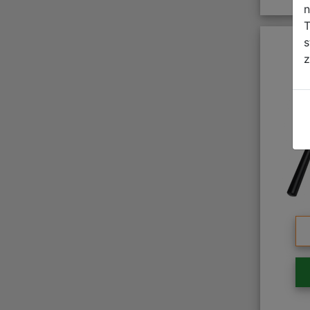
n
T
s
z