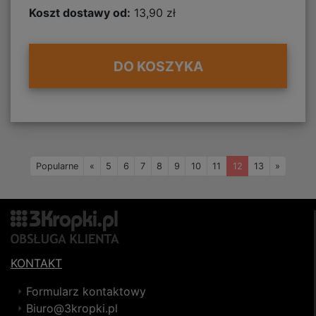
Koszt dostawy od:
13,90 zł
DO KOSZYKA
Wstecz
Naprzó
Popularne
«
5
6
7
8
9
10
11
12
13
»
KONTAKT
Formularz kontaktowy
Biuro@3kropki.pl