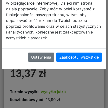
w przeglądarce internetowej. Dzięki nim strona
działa poprawnie. Żeby móc w pełni korzystać z
funkcjonalności naszego sklepu, w tym, aby
dopasować treść reklam do Twoich potrzeb
poprzez profilowanie oraz w celach statystycznych
Mega Creative
i analitycznych, konieczne jest zaakceptowanie
wszystkich ciasteczek.
Magnetyczne Cyferki i
Literki 462721
Ustawienia
Zaakceptuj wszystkie
13,37 zł
Termin wysyłki:
wysyłka jutro
Koszt dostawy od:
13,90 zł