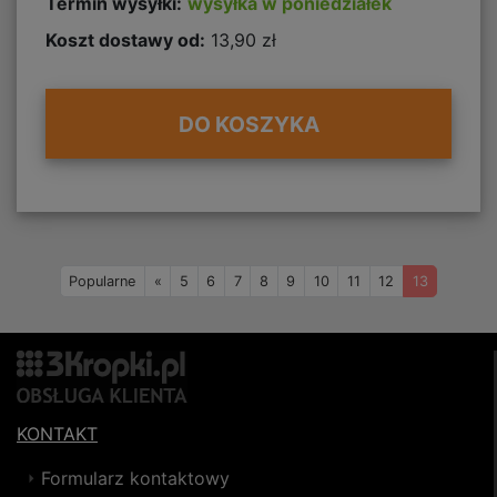
Termin wysyłki:
wysyłka w poniedziałek
Koszt dostawy od:
13,90 zł
DO KOSZYKA
Wstecz
Popularne
«
5
6
7
8
9
10
11
12
13
KONTAKT
Formularz kontaktowy