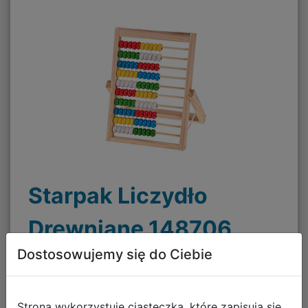
Starpak Liczydło
Drewniane 148706
Dostosowujemy się do Ciebie
17,99 zł
Strona wykorzystuje ciasteczka, które zapisują się