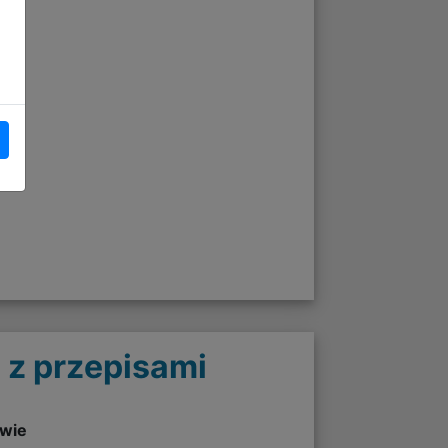
 z przepisami
twie