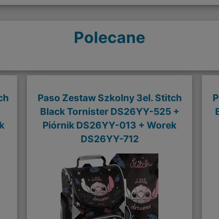
Polecane
ch
Paso Zestaw Szkolny 3el. Stitch
P
Black Tornister DS26YY-525 +
k
Piórnik DS26YY-013 + Worek
DS26YY-712