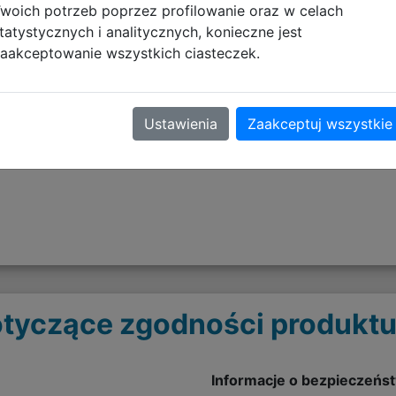
woich potrzeb poprzez profilowanie oraz w celach
tatystycznych i analitycznych, konieczne jest
aakceptowanie wszystkich ciasteczek.
k oraz przegrody wewnętrzne
zamek
Ustawienia
Zaakceptuj wszystkie
plecy
tyczące zgodności produktu
Informacje o bezpieczeńs