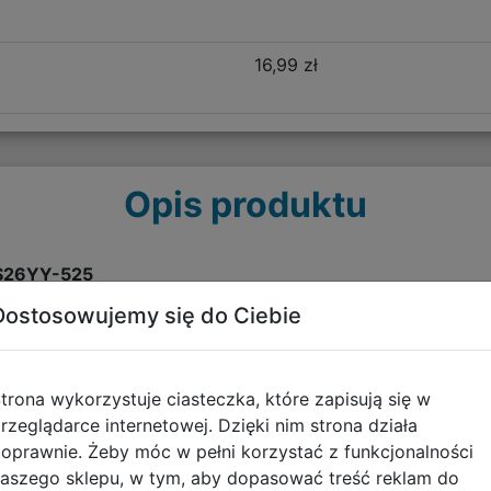
16,99 zł
Opis produktu
 DS26YY-525
Dostosowujemy się do Ciebie
akości materiałów. Jest lekki, posiada miękkie, szerokie, ergon
znie wyprofilowane i usztywnione panelami gąbkowymi plecy 
niają liczne elementy odblaskowe, które stanowią również de
trona wykorzystuje ciasteczka, które zapisują się w
mykana na zamek z przegrodami, kieszeń na froncie oraz kies
rzeglądarce internetowej. Dzięki nim strona działa
ować zawartość i utrzymać porządek w plecaku. Boczna elasty
oprawnie. Żeby móc w pełni korzystać z funkcjonalności
aszego sklepu, w tym, aby dopasować treść reklam do