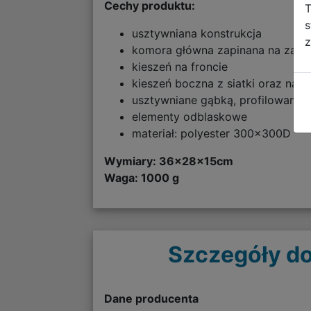
Cechy produktu:
T
s
usztywniana konstrukcja
z
komora główna zapinana na zame
kieszeń na froncie
kieszeń boczna z siatki oraz na 
usztywniane gąbką, profilowane 
elementy odblaskowe
materiał: polyester 300x300D
Wymiary:
36x28x15cm
Waga: 1000 g
Szczegóły do
Dane producenta