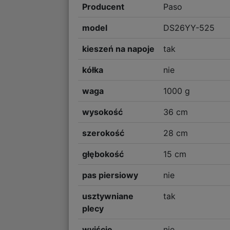
Producent
Paso
model
DS26YY-525
kieszeń na napoje
tak
kółka
nie
waga
1000 g
wysokość
36 cm
szerokość
28 cm
głębokość
15 cm
pas piersiowy
nie
usztywniane
tak
plecy
wyjście
nie