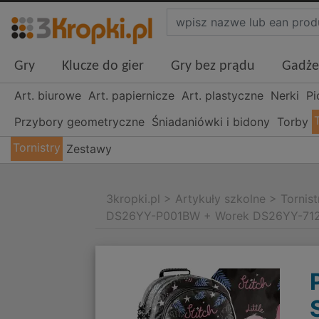
Gry
Klucze do gier
Gry bez prądu
Gadże
Art. biurowe
Art. papiernicze
Art. plastyczne
Nerki
Pi
Przybory geometryczne
Śniadaniówki i bidony
Torby
Tornistry
Zestawy
3kropki.pl
>
Artykuły szkolne
>
Tornist
DS26YY-P001BW + Worek DS26YY-71