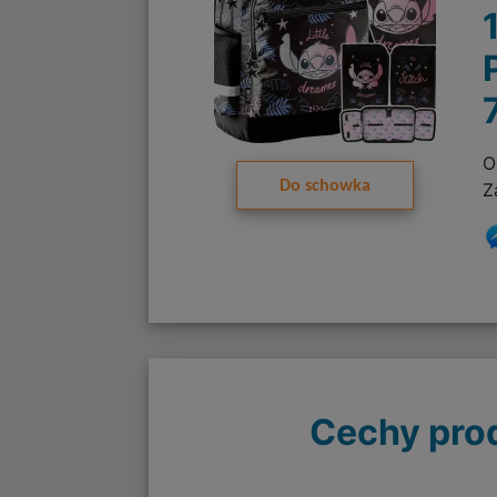
O
Do schowka
Z
Cechy pro