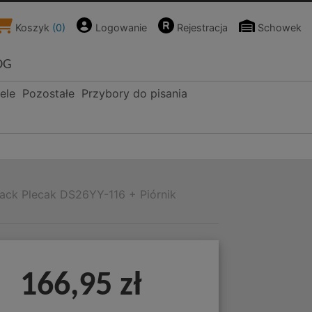
Koszyk
(
0
)
Logowanie
Rejestracja
Schowek
OG
ele
Pozostałe
Przybory do pisania
lack Plecak DS26YY-116 + Piórnik
166,95 zł