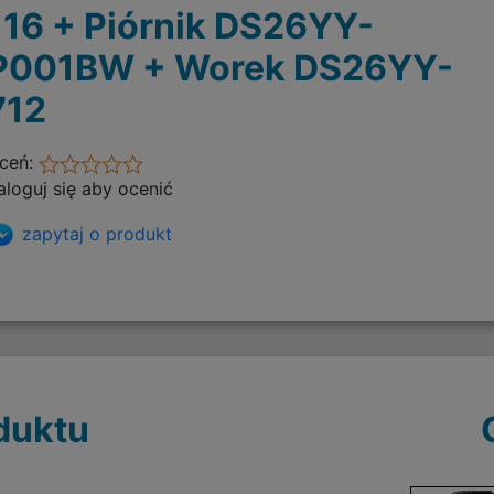
116 + Piórnik DS26YY-
P001BW + Worek DS26YY-
712
ceń:
aloguj się aby ocenić
zapytaj o produkt
duktu