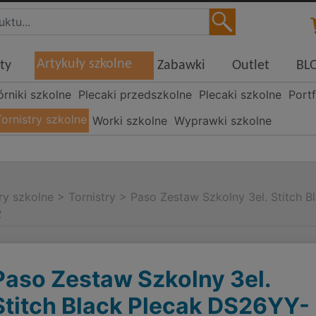
Artykuły szkolne
ty
Zabawki
Outlet
BL
órniki szkolne
Plecaki przedszkolne
Plecaki szkolne
Portf
Tornistry szkolne
Worki szkolne
Wyprawki szkolne
ry szkolne
>
Tornistry
>
Paso Zestaw Szkolny 3el. Stitch B
2
Paso Zestaw Szkolny 3el.
Stitch Black Plecak DS26YY-