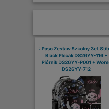
: Paso Zestaw Szkolny 3el. Stit
Black Plecak DS26YY-116 +
Piórnik DS26YY-P001 + Wore
DS26YY-712