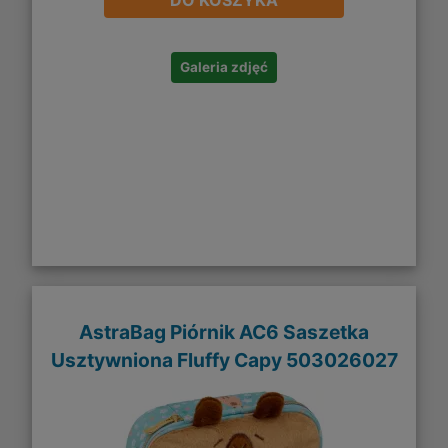
DO KOSZYKA
Galeria zdjęć
AstraBag Piórnik AC6 Saszetka
Usztywniona Fluffy Capy 503026027