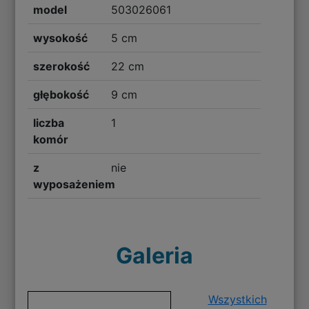
model
503026061
wysokość
5 cm
szerokość
22 cm
głębokość
9 cm
liczba
1
komór
z
nie
wyposażeniem
Galeria
Wszystkich