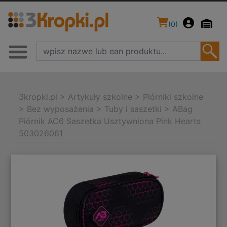
(
0
)
3kropki.pl
>
Artykuły szkolne
>
Piórniki szkolne
>
Bez wyposażenia
>
Tuby i saszetki
>
ABag
Piórnik AC6 Saszetka Usztywniona Pink Hearts
503026061