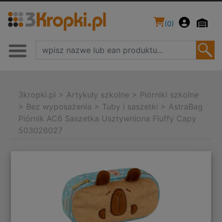
(
0
)
3kropki.pl
>
Artykuły szkolne
>
Piórniki szkolne
>
Bez wyposażenia
>
Tuby i saszetki
>
AstraBag
Piórnik AC6 Saszetka Usztywniona Fluffy Capy
503026027