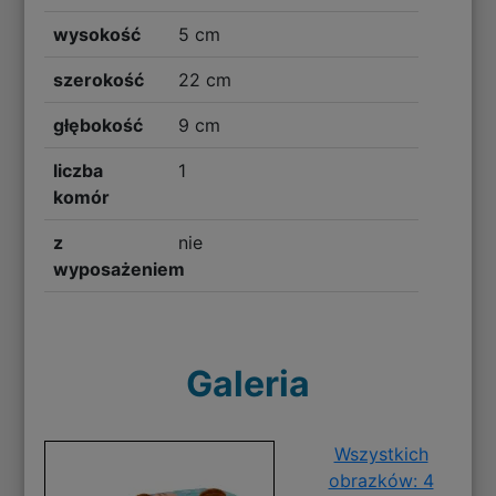
wysokość
5 cm
szerokość
22 cm
głębokość
9 cm
liczba
1
komór
z
nie
wyposażeniem
Galeria
Wszystkich
obrazków: 4