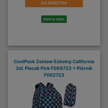
DO KOSZYKA
Galeria zdjęć
CoolPack Zestaw Szkolny California
2el. Plecak Pick F099723 + Piórnik
F062723