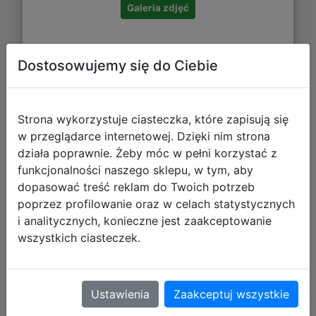
Galeria zdjęć
Dostosowujemy się do Ciebie
Strona wykorzystuje ciasteczka, które zapisują się
ABag Zestaw Szkolny Hexagon Blue
w przeglądarce internetowej. Dzięki nim strona
Ombre 2el. Plecak AB200
działa poprawnie. Żeby móc w pełni korzystać z
502026039 + Piórnik 503026055
funkcjonalności naszego sklepu, w tym, aby
dopasować treść reklam do Twoich potrzeb
poprzez profilowanie oraz w celach statystycznych
i analitycznych, konieczne jest zaakceptowanie
wszystkich ciasteczek.
Ustawienia
Zaakceptuj wszystkie