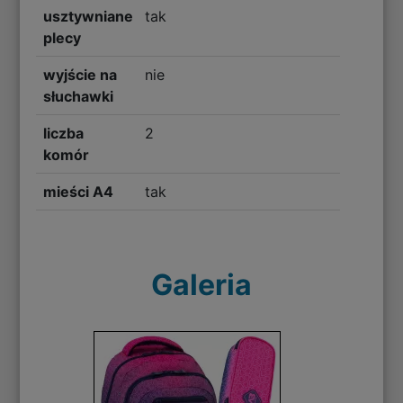
usztywniane
tak
plecy
wyjście na
nie
słuchawki
liczba
2
komór
mieści A4
tak
Galeria