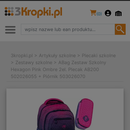
(
0
)
3kropki.pl
>
Artykuły szkolne
>
Plecaki szkolne
>
Zestawy szkolne
>
ABag Zestaw Szkolny
Hexagon Pink Ombre 2el. Plecak AB200
502026055 + Piórnik 503026070