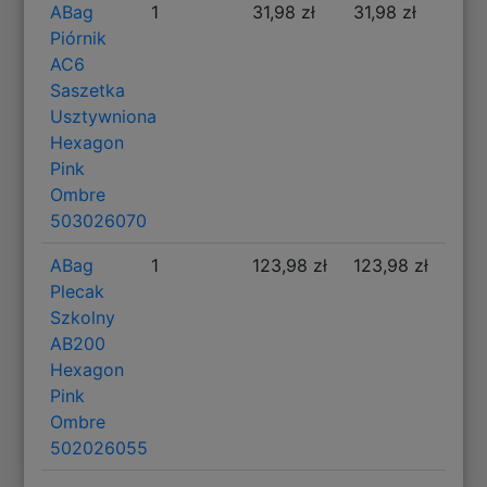
ABag
1
31,98 zł
31,98 zł
Piórnik
AC6
Saszetka
Usztywniona
Hexagon
Pink
Ombre
503026070
ABag
1
123,98 zł
123,98 zł
Plecak
Szkolny
AB200
Hexagon
Pink
Ombre
502026055