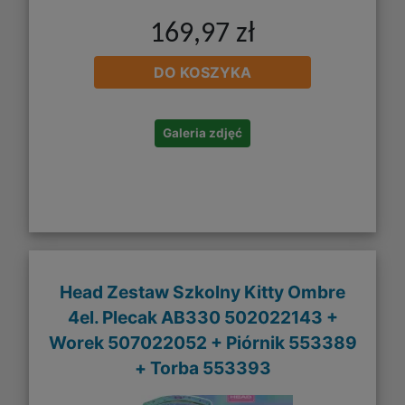
169,97 zł
DO KOSZYKA
Galeria zdjęć
Head Zestaw Szkolny Kitty Ombre
4el. Plecak AB330 502022143 +
Worek 507022052 + Piórnik 553389
+ Torba 553393