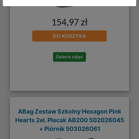
154,97 zł
DO KOSZYKA
Galeria zdjęć
ABag Zestaw Szkolny Hexagon Pink
Hearts 2el. Plecak AB200 502026045
+ Piórnik 503026061