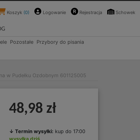
Koszyk
(
0
)
Logowanie
Rejestracja
Schowek
OG
ele
Pozostałe
Przybory do pisania
olna w Pudełku Ozdobnym 601125005
48,98 zł
↓ Termin wysyłki:
kup do 17:00
wysyłka dziś