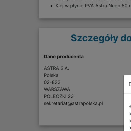
Klej w płynie PVA Astra Neon 50
Szczegóły do
Dane producenta
ASTRA S.A.
Polska
02-822
WARSZAWA
POLECZKI 23
sekretariat@astrapolska.pl
S
p
p
n