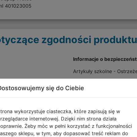
 ml 401023005
tyczące zgodności produktu
Informacje o bezpieczeńs
Artykuły szkolne - Ostrzeż
pobierz plik
Dostosowujemy się do Ciebie
trona wykorzystuje ciasteczka, które zapisują się w
rzeglądarce internetowej. Dzięki nim strona działa
oprawnie. Żeby móc w pełni korzystać z funkcjonalności
aszego sklepu, w tym, aby dopasować treść reklam do