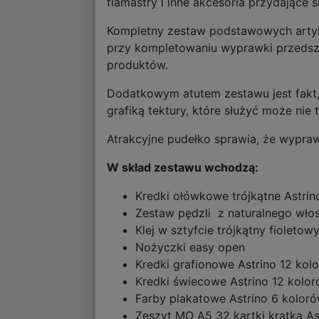
flamastry i inne akcesoria przydające 
Kompletny zestaw podstawowych artyku
przy kompletowaniu wyprawki przedszko
produktów.
Dodatkowym atutem zestawu jest fakt,
grafiką tektury, które służyć może ni
Atrakcyjne pudełko sprawia, że wypra
W skład zestawu wchodzą:
Kredki ołówkowe trójkątne Astri
Zestaw pędzli z naturalnego włos
Klej w sztyfcie trójkątny fioleto
Nożyczki easy open
Kredki grafionowe Astrino 12 kol
Kredki świecowe Astrino 12 kolo
Farby plakatowe Astrino 6 kolor
Zeszyt MO A5 32 kartki kratka As