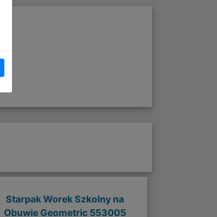
Starpak Worek Szkolny na
Obuwie Geometric 553005