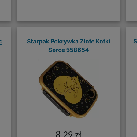
g
Starpak Pokrywka Złote Kotki
S
Serce 558654
8,29 zł