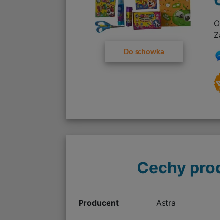
O
Z
Do schowka
Cechy pro
Producent
Astra