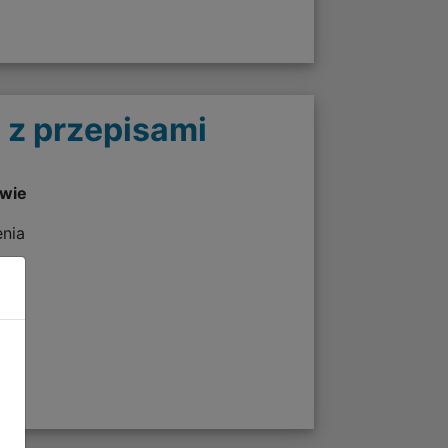
 z przepisami
twie
enia