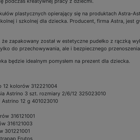
się podczas kreatywnej pracy z dziećmi.
łów plastycznych opierający się na produktach Astra-As
lnej i szkolnej dla dziecka. Producent, firma Astra, jest 
 że zapakowany został w estetyczne pudełko z rączką wyk
e tylko do przechowywania, ale i bezpiecznego przenoszeni
wka będzie idealnym pomysłem na prezent dla dziecka.
no 12 kolorów 312221004
ia Astrino 3 szt. rozmiary 2/6/12 325023010
wy Astrino 12 g 401023010
orów 316121001
rów 316121003
ów 301221001
trapap Frutos