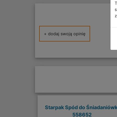
T
s
z
+ dodaj swoją opinię
Starpak Spód do Śniadaniówk
558652