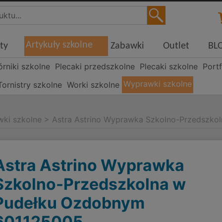
Artykuły szkolne
ty
Zabawki
Outlet
BL
órniki szkolne
Plecaki przedszkolne
Plecaki szkolne
Portf
Wyprawki szkolne
Tornistry szkolne
Worki szkolne
ki szkolne
>
Astra Astrino Wyprawka Szkolno-Przedszk
Astra Astrino Wyprawka
Szkolno-Przedszkolna w
Pudełku Ozdobnym
601125005