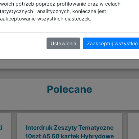
woich potrzeb poprzez profilowanie oraz w celach
tatystycznych i analitycznych, konieczne jest
Opinie o produkcie
aakceptowanie wszystkich ciasteczek.
Ustawienia
Zaakceptuj wszystkie
Polecane
i
Interdruk Zeszyty Tematyczne
10szt A5 60 kartek Hybrydowe