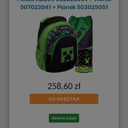
507022041 + Piórnik 503025051
258,60 zł
DO KOSZYKA
Galeria zdjęć