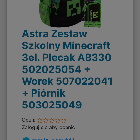
Astra Zestaw
Szkolny Minecraft
3el. Plecak AB330
502025054 +
Worek 507022041
+ Piórnik
503025049
Oceń:
Zaloguj się aby ocenić
zapytaj o produkt