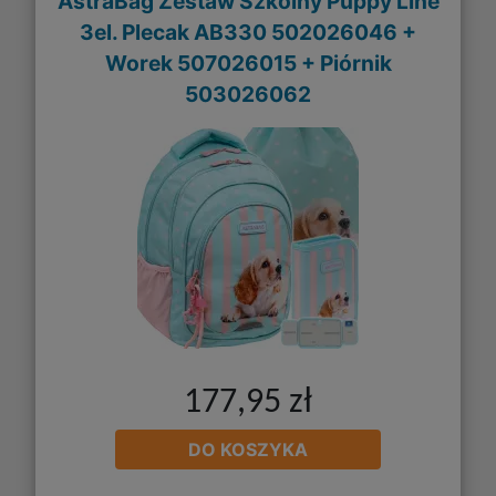
AstraBag Zestaw Szkolny Puppy Line
3el. Plecak AB330 502026046 +
Worek 507026015 + Piórnik
503026062
177,95 zł
DO KOSZYKA