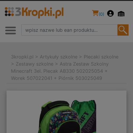
(
0
)
3kropki.pl
>
Artykuły szkolne
>
Plecaki szkolne
>
Zestawy szkolne
>
Astra Zestaw Szkolny
Minecraft 3el. Plecak AB330 502025054 +
Worek 507022041 + Piórnik 503025049