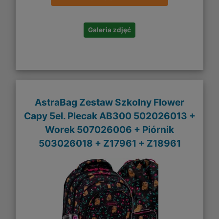
Galeria zdjęć
AstraBag Zestaw Szkolny Flower
Capy 5el. Plecak AB300 502026013 +
Worek 507026006 + Piórnik
503026018 + Z17961 + Z18961