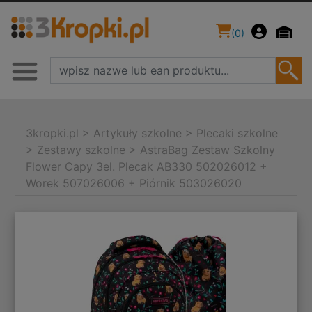
(
0
)
3kropki.pl
>
Artykuły szkolne
>
Plecaki szkolne
>
Zestawy szkolne
>
AstraBag Zestaw Szkolny
Flower Capy 3el. Plecak AB330 502026012 +
Worek 507026006 + Piórnik 503026020