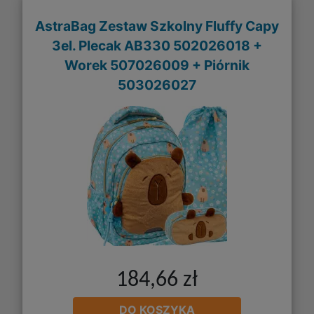
AstraBag Zestaw Szkolny Fluffy Capy
3el. Plecak AB330 502026018 +
Worek 507026009 + Piórnik
503026027
184,66 zł
DO KOSZYKA