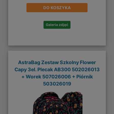
DO KOSZYKA
Galeria zdjęć
AstraBag Zestaw Szkolny Flower
Capy 3el. Plecak AB300 502026013
+ Worek 507026006 + Piórnik
503026019