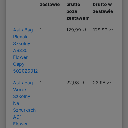
zestawie
brutto
brutto w
poza
zestawie
zestawem
AstraBag
1
129,99 zł
129,99 zł
Plecak
Szkolny
AB330
Flower
Capy
502026012
AstraBag
1
22,98 zł
22,98 zł
Worek
Szkolny
Na
Sznurkach
AD1
Flower