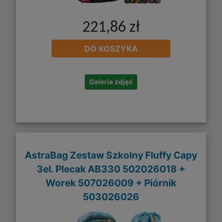
221,86 zł
DO KOSZYKA
Galeria zdjęć
AstraBag Zestaw Szkolny Fluffy Capy
3el. Plecak AB330 502026018 +
Worek 507026009 + Piórnik
503026026