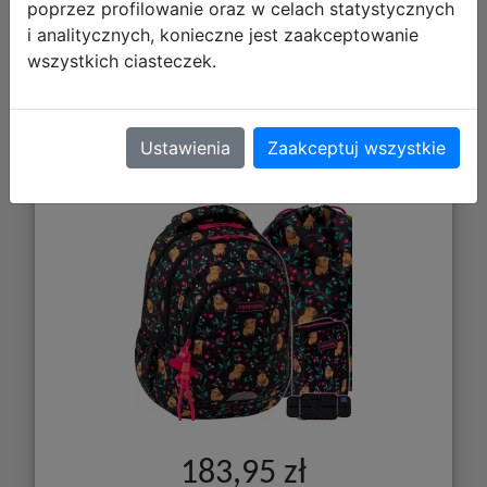
poprzez profilowanie oraz w celach statystycznych
i analitycznych, konieczne jest zaakceptowanie
wszystkich ciasteczek.
AstraBag Zestaw Szkolny Flower
Capy 3el. Plecak AB330 502026012 +
Worek 507026006 + Piórnik
Ustawienia
Zaakceptuj wszystkie
503026018
183,95 zł