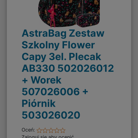
AstraBag Zestaw
Szkolny Flower
Capy 3el. Plecak
AB330 502026012
+ Worek
507026006 +
Piórnik
503026020
Oceń:
Zaloguj się aby ocenić