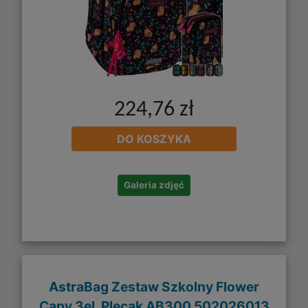
224,76 zł
DO KOSZYKA
Galeria zdjęć
AstraBag Zestaw Szkolny Flower
Capy 3el. Plecak AB300 502026013