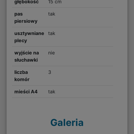
głębokość
15 cm
pas
tak
piersiowy
usztywniane
tak
plecy
wyjście na
nie
słuchawki
liczba
3
komór
mieści A4
tak
Galeria