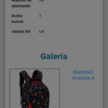
słuchawki
liczba
3
komór
mieści A4
tak
Galeria
Wszystkich
obrazków: 8