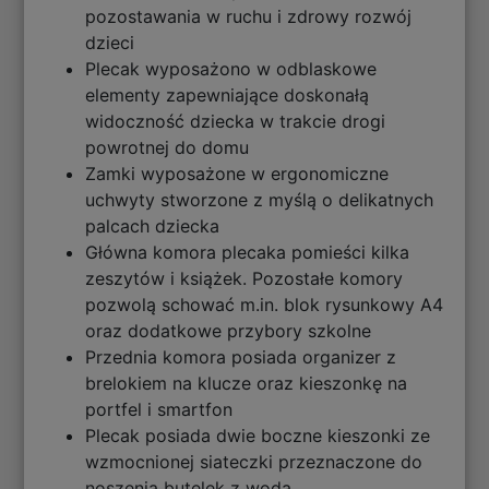
pozostawania w ruchu i zdrowy rozwój
dzieci
Plecak wyposażono w odblaskowe
elementy zapewniające doskonałą
widoczność dziecka w trakcie drogi
powrotnej do domu
Zamki wyposażone w ergonomiczne
uchwyty stworzone z myślą o delikatnych
palcach dziecka
Główna komora plecaka pomieści kilka
zeszytów i książek. Pozostałe komory
pozwolą schować m.in. blok rysunkowy A4
oraz dodatkowe przybory szkolne
Przednia komora posiada organizer z
brelokiem na klucze oraz kieszonkę na
portfel i smartfon
Plecak posiada dwie boczne kieszonki ze
wzmocnionej siateczki przeznaczone do
noszenia butelek z wodą