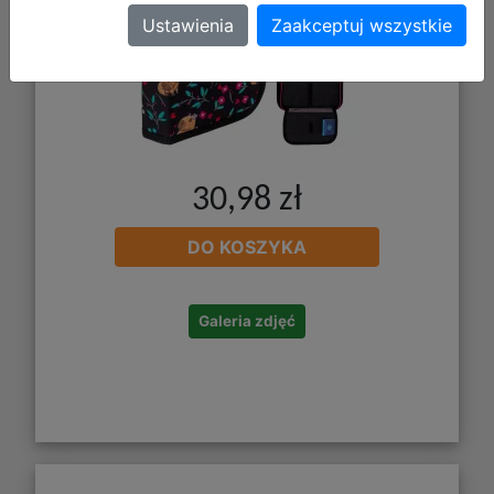
Ustawienia
Zaakceptuj wszystkie
30,98 zł
DO KOSZYKA
Galeria zdjęć