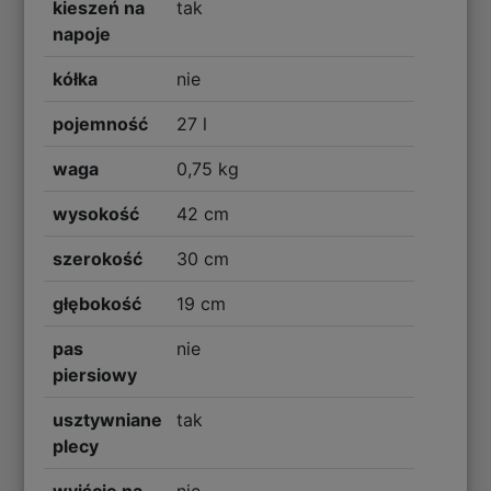
kieszeń na
tak
napoje
kółka
nie
pojemność
27 l
waga
0,75 kg
wysokość
42 cm
szerokość
30 cm
głębokość
19 cm
pas
nie
piersiowy
usztywniane
tak
plecy
wyjście na
nie