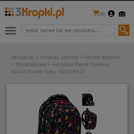
(
0
)
3kropki.pl
>
Artykuły szkolne
>
Plecaki szkolne
>
Młodzieżowe
>
AstraBag Plecak Szkolny
AB300 Flower Capy 502026013