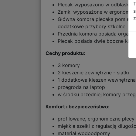
T
Plecak wyposażono w odblaskowe
s
Zamki wyposażone w ergonomiczn
z
Główna komora plecaka pomieści 
dodatkowe przybory szkolne
Przednia komora posiada organize
Plecak posiada dwie boczne kies
Cechy produktu:
3 komory
2 kieszenie zewnętrzne - siatki
1 dodatkowa kieszeń wewnętrzna
przegroda na laptop
w środku przedniej komory przegr
Komfort i bezpieczeństwo:
profilowane, ergonomiczne plecy
miękkie szelki z regulacją długośc
materiał wodoodporny