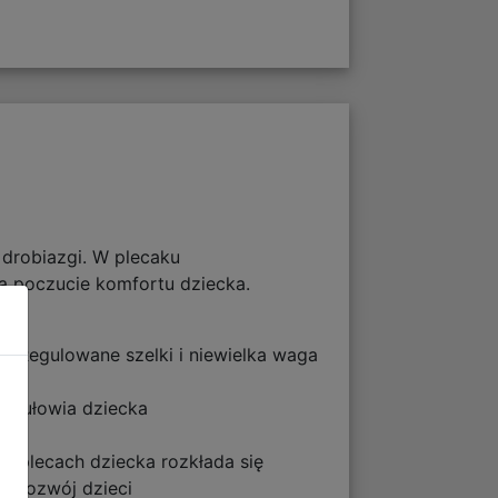
 drobiazgi. W plecaku
cą poczucie komfortu dziecka.
u. Regulowane szelki i niewielka waga
e tułowia dziecka
a plecach dziecka rozkłada się
y rozwój dzieci