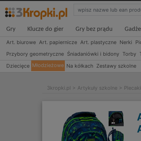
Gry
Klucze do gier
Gry bez prądu
Gadże
Art. biurowe
Art. papiernicze
Art. plastyczne
Nerki
Pi
Przybory geometryczne
Śniadaniówki i bidony
Torby
Młodzieżowe
Dziecięce
Na kółkach
Zestawy szkolne
3kropki.pl
>
Artykuły szkolne
>
Plecak