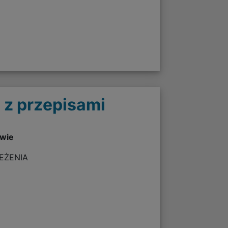
 z przepisami
twie
ZEŻENIA