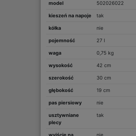
model
502026022
kieszeń na napoje
tak
kółka
nie
pojemność
27 l
waga
0,75 kg
wysokość
42 cm
szerokość
30 cm
głębokość
19 cm
pas piersiowy
nie
usztywniane
tak
plecy
wyjście na
nie