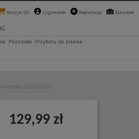
Koszyk
(
0
)
Logowanie
Rejestracja
Schowek
OG
ele
Pozostałe
Przybory do pisania
0 Football 502026022
129,99 zł