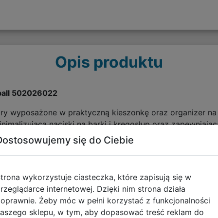
Opis produktu
ball 502026022
ory wyposażone w praktyczną kieszonkę oraz organizer na
imalizującą naciski na barki i kręgosłup oraz zapewniają
Dostosowujemy się do Ciebie
najwyższej jakości, funkcjonalności i ergonomii
iski na barki i kręgosłup oraz zapewniają poczucie komfort
edni dla każdego dziecka
trona wykorzystuje ciasteczka, które zapisują się w
e panele plecaka pomagają utrzymać symetryczne ułożeni
rzeglądarce internetowej. Dzięki nim strona działa
ą ramiona i plecy przed nadmiernym ciężarem
oprawnie. Żeby móc w pełni korzystać z funkcjonalności
iu i anatomicznie ukształtowanym tylnym panelom ciężar n
aszego sklepu, w tym, aby dopasować treść reklam do
on. Plecak zapewnia komfort pozostawania w ruchu i zdrow