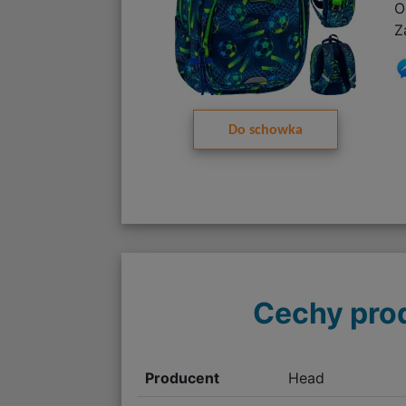
O
Z
Do schowka
Cechy pro
Producent
Head