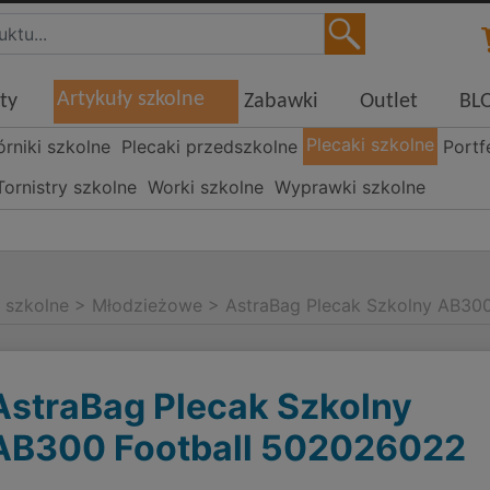
Artykuły szkolne
ty
Zabawki
Outlet
BL
Plecaki szkolne
órniki szkolne
Plecaki przedszkolne
Portf
Tornistry szkolne
Worki szkolne
Wyprawki szkolne
i szkolne
>
Młodzieżowe
>
AstraBag Plecak Szkolny AB30
AstraBag Plecak Szkolny
AB300 Football 502026022