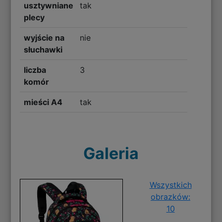
usztywniane
tak
plecy
wyjście na
nie
słuchawki
liczba
3
komór
mieści A4
tak
Galeria
Wszystkich
obrazków:
10