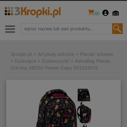
(
0
)
3kropki.pl
>
Artykuły szkolne
>
Plecaki szkolne
>
Dziecięce
>
Dziewczynki
>
AstraBag Plecak
Szkolny AB330 Flower Capy 502026012