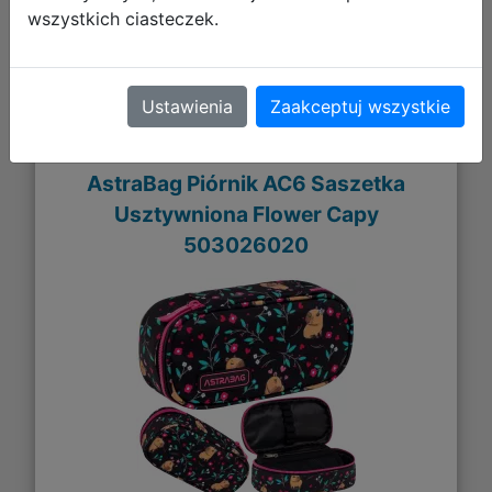
wszystkich ciasteczek.
Ustawienia
Zaakceptuj wszystkie
AstraBag Piórnik AC6 Saszetka
Usztywniona Flower Capy
503026020