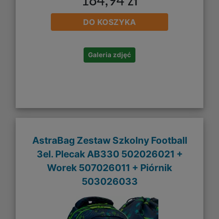
184,94 zł
DO KOSZYKA
Galeria zdjęć
AstraBag Zestaw Szkolny Football
3el. Plecak AB330 502026021 +
Worek 507026011 + Piórnik
503026033