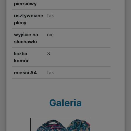
piersiowy
usztywniane
tak
plecy
wyjście na
nie
słuchawki
liczba
3
komór
mieści A4
tak
Galeria