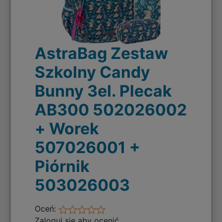
AstraBag Zestaw
Szkolny Candy
Bunny 3el. Plecak
AB300 502026002
+ Worek
507026001 +
Piórnik
503026003
Oceń:
Zaloguj się aby ocenić