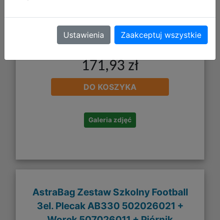
Ustawienia
Zaakceptuj wszystkie
171,93 zł
DO KOSZYKA
Galeria zdjęć
AstraBag Zestaw Szkolny Football
3el. Plecak AB330 502026021 +
Worek 507026011 + Piórnik