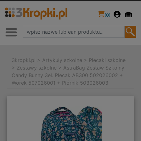
(
0
)
3kropki.pl
>
Artykuły szkolne
>
Plecaki szkolne
>
Zestawy szkolne
>
AstraBag Zestaw Szkolny
Candy Bunny 3el. Plecak AB300 502026002 +
Worek 507026001 + Piórnik 503026003