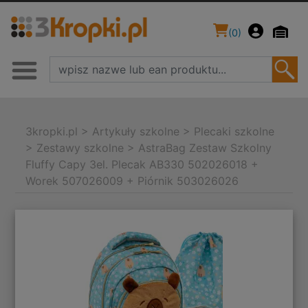
(
0
)
3kropki.pl
>
Artykuły szkolne
>
Plecaki szkolne
>
Zestawy szkolne
>
AstraBag Zestaw Szkolny
Fluffy Capy 3el. Plecak AB330 502026018 +
Worek 507026009 + Piórnik 503026026