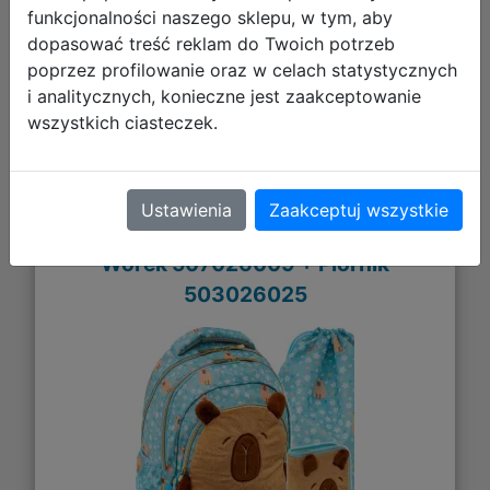
funkcjonalności naszego sklepu, w tym, aby
Galeria zdjęć
dopasować treść reklam do Twoich potrzeb
poprzez profilowanie oraz w celach statystycznych
i analitycznych, konieczne jest zaakceptowanie
wszystkich ciasteczek.
AstraBag Zestaw Szkolny Fluffy Capy
Ustawienia
Zaakceptuj wszystkie
3el. Plecak AB330 502026018 +
Worek 507026009 + Piórnik
503026025