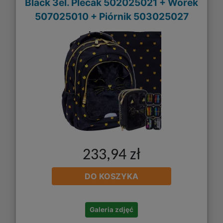
Black 3el. Plecak 502025021 + Worek
507025010 + Piórnik 503025027
233,94 zł
DO KOSZYKA
Galeria zdjęć