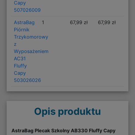
Capy
507026009
AstraBag
1
67,99 zł
67,99 zł
Piórnik
Trzykomorowy
z
Wyposażeniem
AC31
Fluffy
Capy
503026026
Opis produktu
AstraBag Plecak Szkolny AB330 Fluffy Capy