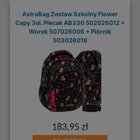
AstraBag Zestaw Szkolny Flower
Capy 3el. Plecak AB330 502026012 +
Worek 507026006 + Piórnik
503026018
183,95 zł