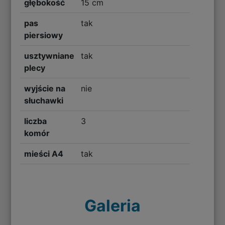
głębokość
15 cm
pas
tak
piersiowy
usztywniane
tak
plecy
wyjście na
nie
słuchawki
liczba
3
komór
mieści A4
tak
Galeria