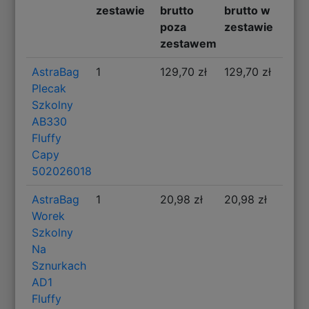
zestawie
brutto
brutto w
poza
zestawie
zestawem
AstraBag
1
129,70 zł
129,70 zł
Plecak
Szkolny
AB330
Fluffy
Capy
502026018
AstraBag
1
20,98 zł
20,98 zł
Worek
Szkolny
Na
Sznurkach
AD1
Fluffy