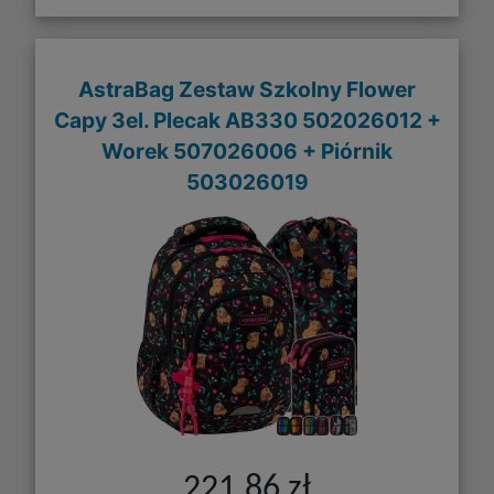
AstraBag Zestaw Szkolny Flower
Capy 3el. Plecak AB330 502026012 +
Worek 507026006 + Piórnik
503026019
221,86 zł