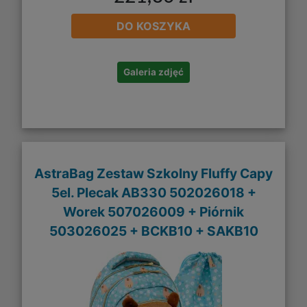
DO KOSZYKA
Galeria zdjęć
AstraBag Zestaw Szkolny Fluffy Capy
5el. Plecak AB330 502026018 +
Worek 507026009 + Piórnik
503026025 + BCKB10 + SAKB10