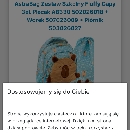
AstraBag Zestaw Szkolny Fluffy Capy
3el. Plecak AB330 502026018 +
Worek 507026009 + Piórnik
503026027
Dostosowujemy się do Ciebie
184,66 zł
Strona wykorzystuje ciasteczka, które zapisują się
w przeglądarce internetowej. Dzięki nim strona
DO KOSZYKA
działa poprawnie. Żeby móc w pełni korzystać z