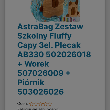
AstraBag Zestaw
Szkolny Fluffy
Capy 3el. Plecak
AB330 502026018
+ Worek
507026009 +
Piórnik
503026026
Oceń:
Zaloguj się aby ocenić