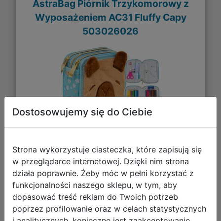
AstraBag Piórnik Trzykomorowy z
Wyposażeniem AC31 Fluffy Capy
503026026
Dostosowujemy się do Ciebie
Strona wykorzystuje ciasteczka, które zapisują się
w przeglądarce internetowej. Dzięki nim strona
67,99 zł
działa poprawnie. Żeby móc w pełni korzystać z
funkcjonalności naszego sklepu, w tym, aby
DO KOSZYKA
dopasować treść reklam do Twoich potrzeb
poprzez profilowanie oraz w celach statystycznych
i analitycznych, konieczne jest zaakceptowanie