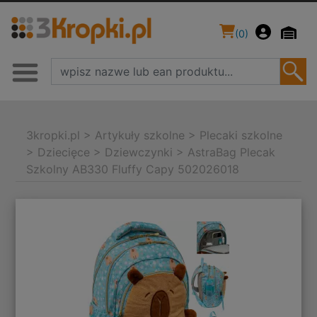
(
0
)
3kropki.pl
>
Artykuły szkolne
>
Plecaki szkolne
>
Dziecięce
>
Dziewczynki
>
AstraBag Plecak
Szkolny AB330 Fluffy Capy 502026018