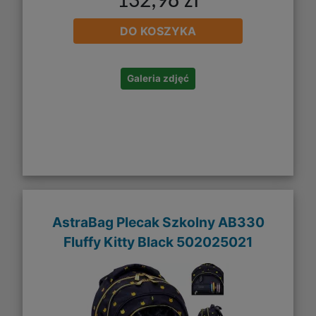
132,98 zł
DO KOSZYKA
Galeria zdjęć
AstraBag Plecak Szkolny AB330
Fluffy Kitty Black 502025021