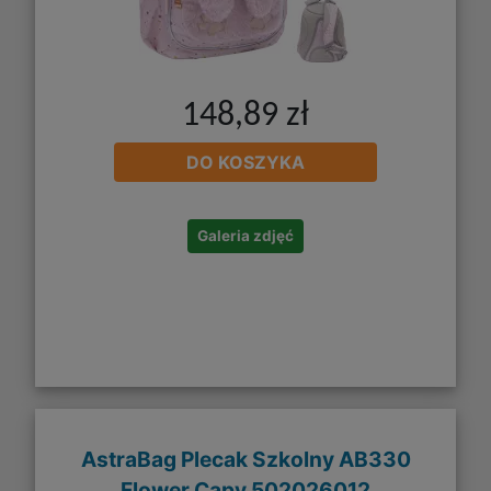
148,89 zł
DO KOSZYKA
Galeria zdjęć
AstraBag Plecak Szkolny AB330
Flower Capy 502026012