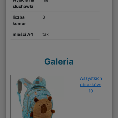
słuchawki
liczba
3
komór
mieści A4
tak
Galeria
Wszystkich
obrazków:
10