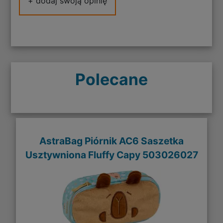
+ dodaj swoją opinię
Polecane
AstraBag Piórnik AC6 Saszetka
Usztywniona Fluffy Capy 503026027