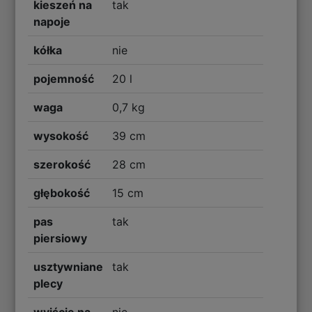
kieszeń na
tak
napoje
kółka
nie
pojemność
20 l
waga
0,7 kg
wysokość
39 cm
szerokość
28 cm
głębokość
15 cm
pas
tak
piersiowy
usztywniane
tak
plecy
wyjście na
nie