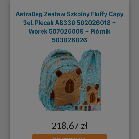
AstraBag Zestaw Szkolny Fluffy Capy
3el. Plecak AB330 502026018 +
Worek 507026009 + Piórnik
503026026
218,67 zł