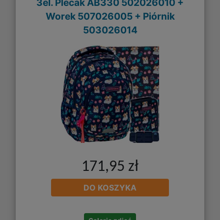
3el. Plecak AB330 502026010 +
Worek 507026005 + Piórnik
503026014
171,95 zł
DO KOSZYKA