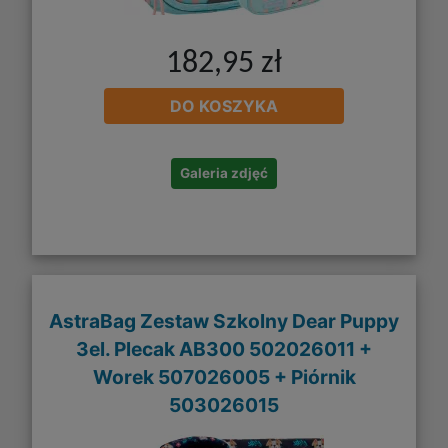
182,95 zł
DO KOSZYKA
Galeria zdjęć
AstraBag Zestaw Szkolny Dear Puppy
3el. Plecak AB300 502026011 +
Worek 507026005 + Piórnik
503026015