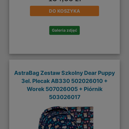
DO KOSZYKA
Galeria zdjęć
AstraBag Zestaw Szkolny Dear Puppy
3el. Plecak AB330 502026010 +
Worek 507026005 + Piórnik
503026017