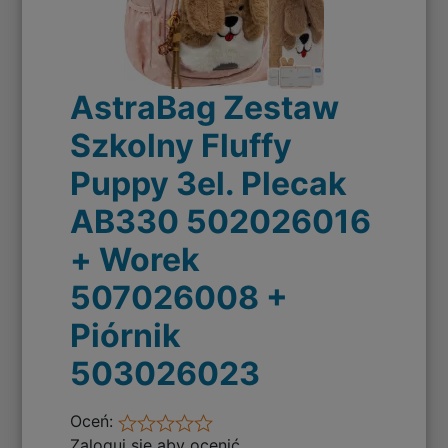
AstraBag Zestaw
Szkolny Fluffy
Puppy 3el. Plecak
AB330 502026016
+ Worek
507026008 +
Piórnik
503026023
Oceń:
Zaloguj się aby ocenić