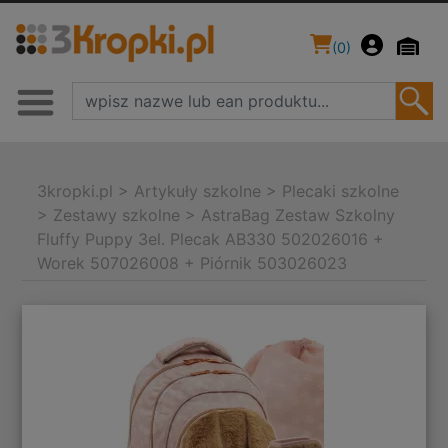
(
0
)
3kropki.pl
>
Artykuły szkolne
>
Plecaki szkolne
>
Zestawy szkolne
>
AstraBag Zestaw Szkolny
Fluffy Puppy 3el. Plecak AB330 502026016 +
Worek 507026008 + Piórnik 503026023