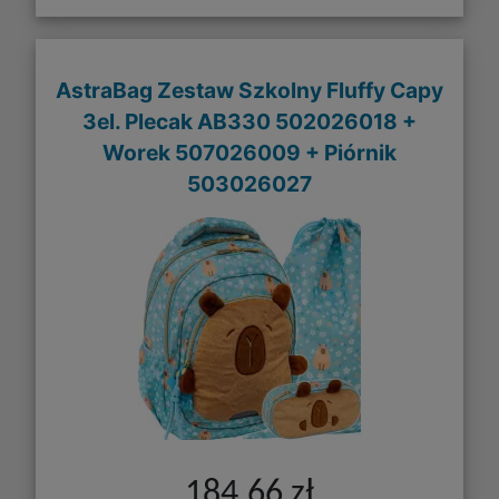
AstraBag Zestaw Szkolny Fluffy Capy
3el. Plecak AB330 502026018 +
Worek 507026009 + Piórnik
503026027
184,66 zł