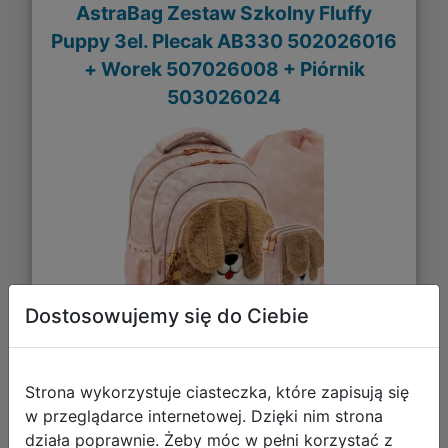
AstraBag Zestaw Szkolny Fluffy
Puppy 3el. Plecak AB330 502026016
+ Worek 507026008 + Piórnik
503026024
Dostosowujemy się do Ciebie
204,85 zł
Strona wykorzystuje ciasteczka, które zapisują się
w przeglądarce internetowej. Dzięki nim strona
DO KOSZYKA
działa poprawnie. Żeby móc w pełni korzystać z