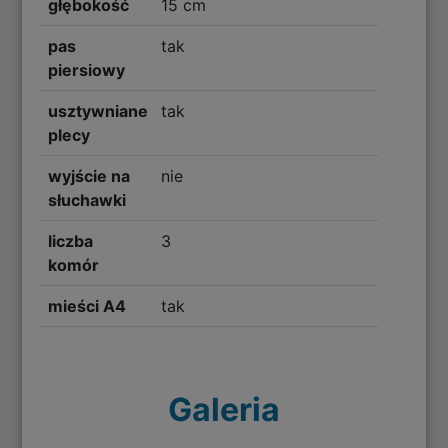
głębokość
15 cm
pas
tak
piersiowy
usztywniane
tak
plecy
wyjście na
nie
słuchawki
liczba
3
komór
mieści A4
tak
Galeria