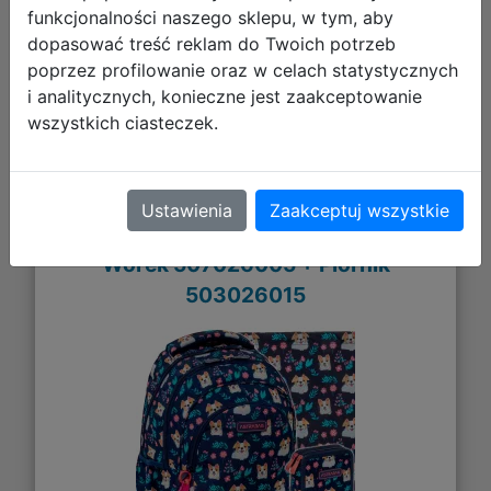
funkcjonalności naszego sklepu, w tym, aby
Galeria zdjęć
dopasować treść reklam do Twoich potrzeb
poprzez profilowanie oraz w celach statystycznych
i analitycznych, konieczne jest zaakceptowanie
wszystkich ciasteczek.
AstraBag Zestaw Szkolny Dear Puppy
Ustawienia
Zaakceptuj wszystkie
3el. Plecak AB330 502026010 +
Worek 507026005 + Piórnik
503026015