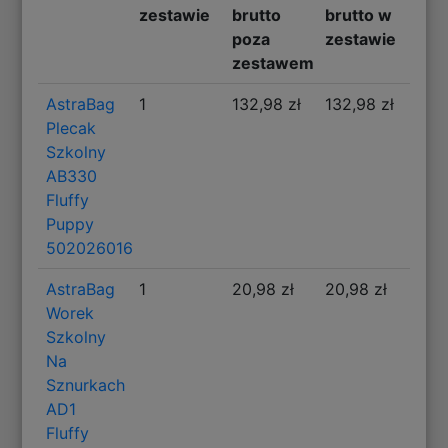
zestawie
brutto
brutto w
poza
zestawie
zestawem
AstraBag
1
132,98 zł
132,98 zł
Plecak
Szkolny
AB330
Fluffy
Puppy
502026016
AstraBag
1
20,98 zł
20,98 zł
Worek
Szkolny
Na
Sznurkach
AD1
Fluffy