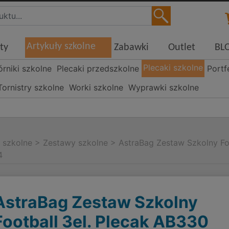
Artykuły szkolne
ty
Zabawki
Outlet
BL
Plecaki szkolne
órniki szkolne
Plecaki przedszkolne
Portf
Tornistry szkolne
Worki szkolne
Wyprawki szkolne
i szkolne
>
Zestawy szkolne
>
AstraBag Zestaw Szkolny Fo
4
AstraBag Zestaw Szkolny
Football 3el. Plecak AB330