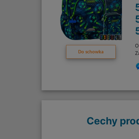
O
Do schowka
Z
Cechy pro