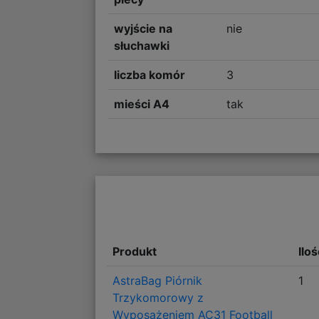
wyjście na
nie
słuchawki
liczba komór
3
mieści A4
tak
Produkt
Ilo
AstraBag Piórnik
1
Trzykomorowy z
Wyposażeniem AC31 Football