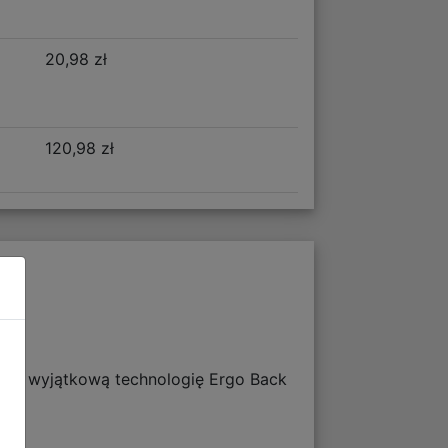
20,98 zł
120,98 zł
nim wyjątkową technologię Ergo Back