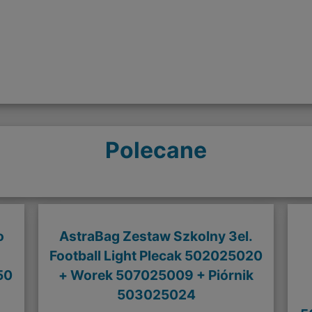
Polecane
o
AstraBag Zestaw Szkolny 3el.
Football Light Plecak 502025020
50
+ Worek 507025009 + Piórnik
503025024