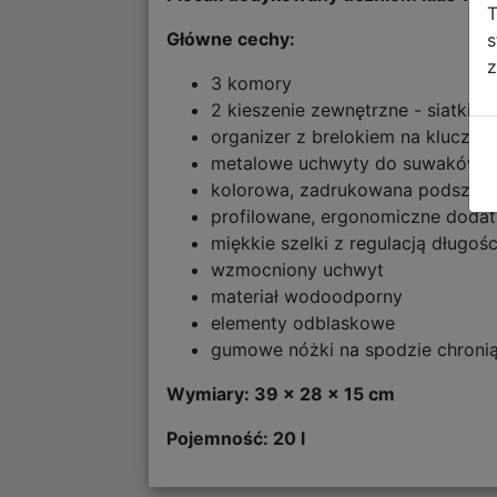
T
Główne cechy:
s
z
3 komory
2 kieszenie zewnętrzne - siatki
organizer z brelokiem na klucze 
metalowe uchwyty do suwaków
kolorowa, zadrukowana podszew
profilowane, ergonomiczne doda
miękkie szelki z regulacją długośc
wzmocniony uchwyt
materiał wodoodporny
elementy odblaskowe
gumowe nóżki na spodzie chronią
Wymiary: 39 x 28 x 15 cm
Pojemność: 20 l