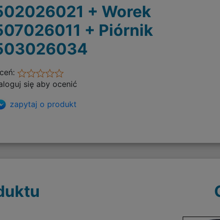
502026021 + Worek
507026011 + Piórnik
503026034
ceń:
aloguj się aby ocenić
zapytaj o produkt
duktu