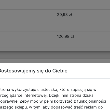
20,98 zł
120,98 zł
Opis produktu
Dostosowujemy się do Ciebie
ball 502026021
trona wykorzystuje ciasteczka, które zapisują się w
ne komory pełne praktycznych schowków. Zastosowano w 
rzeglądarce internetowej. Dzięki nim strona działa
osłup oraz zapewniającą poczucie komfortu dziecka.
oprawnie. Żeby móc w pełni korzystać z funkcjonalności
aszego sklepu, w tym, aby dopasować treść reklam do
 szkoły podstawowej.