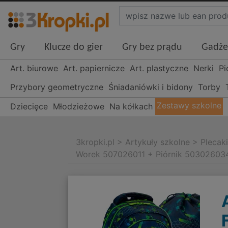
Gry
Klucze do gier
Gry bez prądu
Gadże
Art. biurowe
Art. papiernicze
Art. plastyczne
Nerki
Pi
Przybory geometryczne
Śniadaniówki i bidony
Torby
Zestawy szkolne
Dziecięce
Młodzieżowe
Na kółkach
3kropki.pl
>
Artykuły szkolne
>
Plecak
Worek 507026011 + Piórnik 50302603