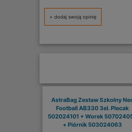
+ dodaj swoją opinię
AstraBag Zestaw Szkolny Ne
Football AB330 3el. Plecak
502024101 + Worek 5070240
+ Piórnik 503024063