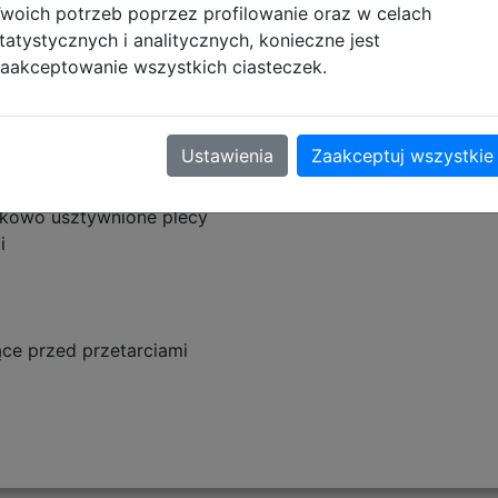
woich potrzeb poprzez profilowanie oraz w celach
tatystycznych i analitycznych, konieczne jest
aakceptowanie wszystkich ciasteczek.
w przedniej komorze
Ustawienia
Zaakceptuj wszystkie
ka
tkowo usztywnione plecy
i
ce przed przetarciami