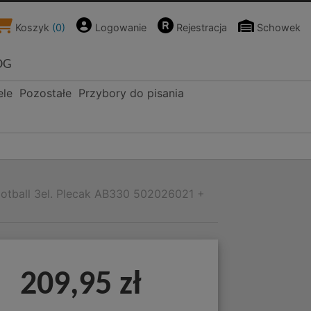
Koszyk
(
0
)
Logowanie
Rejestracja
Schowek
OG
ele
Pozostałe
Przybory do pisania
otball 3el. Plecak AB330 502026021 +
209,95 zł