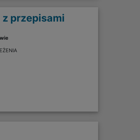
 z przepisami
twie
ZEŻENIA