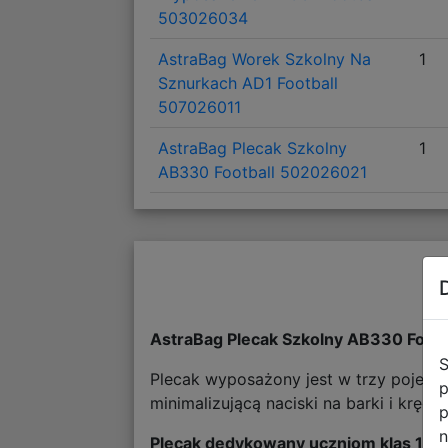
503026034
AstraBag Worek Szkolny Na
1
Sznurkach AD1 Football
507026011
AstraBag Plecak Szkolny
1
AB330 Football 502026021
AstraBag Plecak Szkolny AB330 Foot
S
Plecak wyposażony jest w trzy pojem
p
minimalizującą naciski na barki i kręg
p
n
Plecak dedykowany uczniom klas 1-3