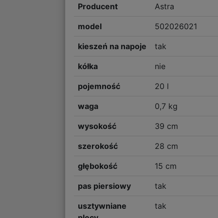
Producent
Astra
model
502026021
kieszeń na napoje
tak
kółka
nie
pojemność
20 l
waga
0,7 kg
wysokość
39 cm
szerokość
28 cm
głębokość
15 cm
pas piersiowy
tak
usztywniane
tak
plecy