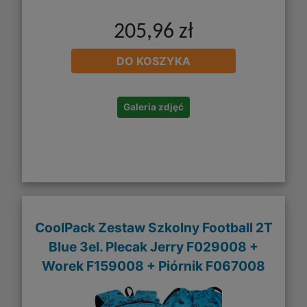
205,96 zł
DO KOSZYKA
Galeria zdjęć
CoolPack Zestaw Szkolny Football 2T
Blue 3el. Plecak Jerry F029008 +
Worek F159008 + Piórnik F067008