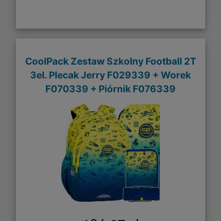
CoolPack Zestaw Szkolny Football 2T
3el. Plecak Jerry F029339 + Worek
F070339 + Piórnik F076339