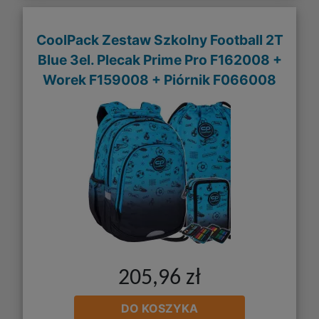
CoolPack Zestaw Szkolny Football 2T
Blue 3el. Plecak Prime Pro F162008 +
Worek F159008 + Piórnik F066008
205,96 zł
DO KOSZYKA