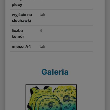
plecy
wyjście na
tak
słuchawki
liczba
4
komór
mieści A4
tak
Galeria