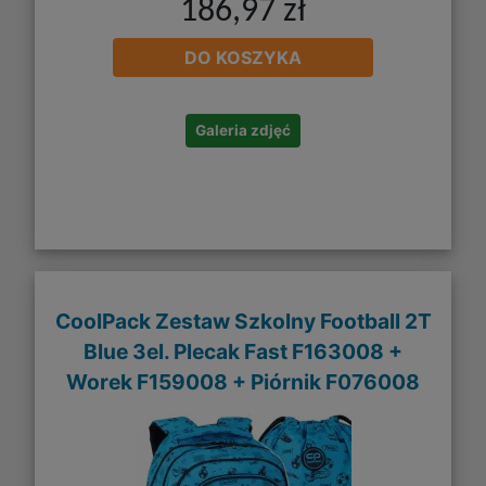
186,97 zł
DO KOSZYKA
Galeria zdjęć
CoolPack Zestaw Szkolny Football 2T
Blue 3el. Plecak Fast F163008 +
Worek F159008 + Piórnik F076008