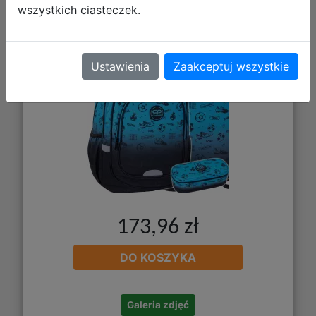
wszystkich ciasteczek.
Blue 3el. Plecak Fast F163008 +
Worek F159008 + Piórnik F062008
Ustawienia
Zaakceptuj wszystkie
173,96 zł
DO KOSZYKA
Galeria zdjęć