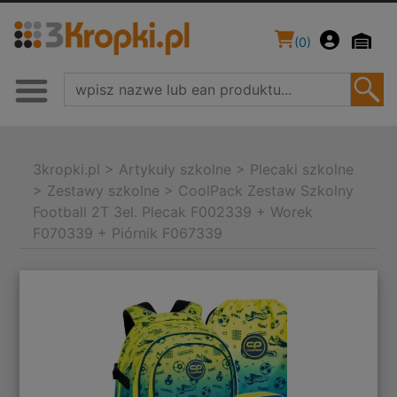
(
0
)
3kropki.pl
>
Artykuły szkolne
>
Plecaki szkolne
>
Zestawy szkolne
>
CoolPack Zestaw Szkolny
Football 2T 3el. Plecak F002339 + Worek
F070339 + Piórnik F067339