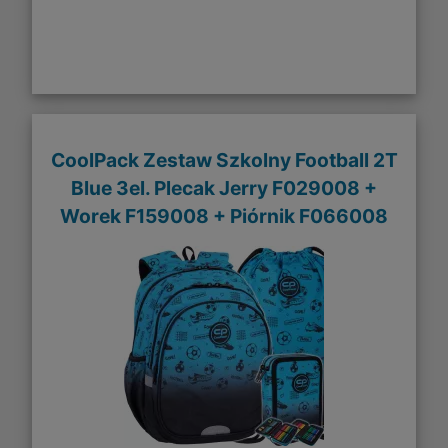
CoolPack Zestaw Szkolny Football 2T
Blue 3el. Plecak Jerry F029008 +
Worek F159008 + Piórnik F066008