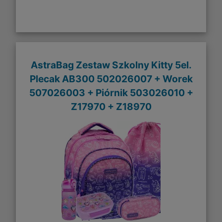
AstraBag Zestaw Szkolny Kitty 5el.
Plecak AB300 502026007 + Worek
507026003 + Piórnik 503026010 +
Z17970 + Z18970