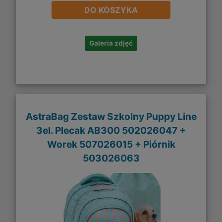
DO KOSZYKA
Galeria zdjęć
AstraBag Zestaw Szkolny Puppy Line
3el. Plecak AB300 502026047 +
Worek 507026015 + Piórnik
503026063