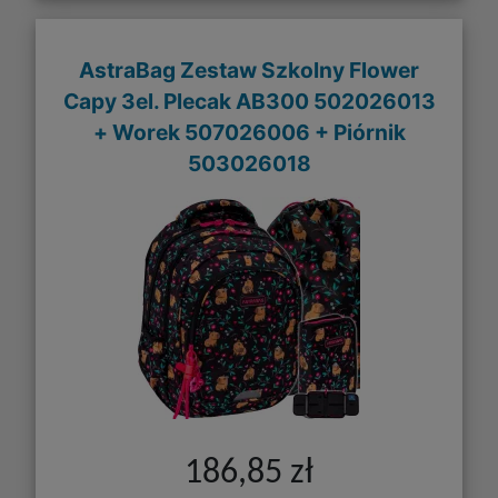
AstraBag Zestaw Szkolny Flower
Capy 3el. Plecak AB300 502026013
+ Worek 507026006 + Piórnik
503026018
186,85 zł