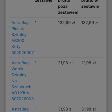
zestawie
brutto
brutto w
poza
zestawie
zestawem
AstraBag
1
132,99 zł
132,99 zł
Plecak
Szkolny
AB300
Kitty
502026007
AstraBag
1
21,98 zł
21,98 zł
Worek
Szkolny
Na
Sznurkach
AD1 Kitty
507026003
AstraBag
1
31,98 zł
31,98 zł