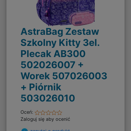
AstraBag Zestaw
Szkolny Kitty 3el.
Plecak AB300
502026007 +
Worek 507026003
+ Piórnik
503026010
Oceń:
Zaloguj się aby ocenić
zapytaj o produkt