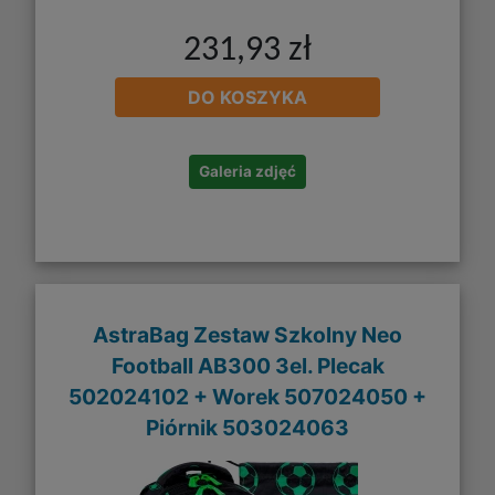
231,93 zł
DO KOSZYKA
Galeria zdjęć
AstraBag Zestaw Szkolny Neo
Football AB300 3el. Plecak
502024102 + Worek 507024050 +
Piórnik 503024063