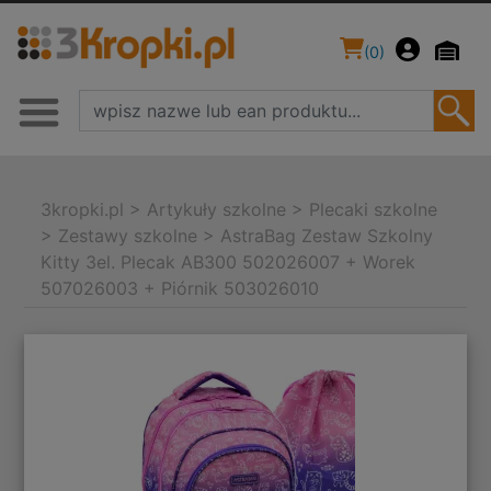
(
0
)
3kropki.pl
>
Artykuły szkolne
>
Plecaki szkolne
>
Zestawy szkolne
>
AstraBag Zestaw Szkolny
Kitty 3el. Plecak AB300 502026007 + Worek
507026003 + Piórnik 503026010