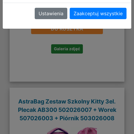
Ustawienia
Zaakceptuj wszystkie
191,94 zł
DO KOSZYKA
Galeria zdjęć
AstraBag Zestaw Szkolny Kitty 3el.
Plecak AB300 502026007 + Worek
507026003 + Piórnik 503026008