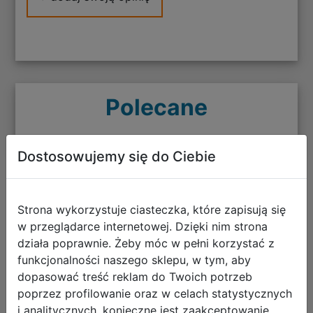
Polecane
Dostosowujemy się do Ciebie
AstraBag Zestaw Szkolny Neo
Strona wykorzystuje ciasteczka, które zapisują się
Football AB330 3el. Plecak
w przeglądarce internetowej. Dzięki nim strona
502024101 + Worek 507024050 +
działa poprawnie. Żeby móc w pełni korzystać z
Piórnik 503024075
funkcjonalności naszego sklepu, w tym, aby
dopasować treść reklam do Twoich potrzeb
poprzez profilowanie oraz w celach statystycznych
i analitycznych, konieczne jest zaakceptowanie