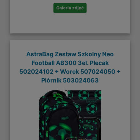
Galeria zdjęć
AstraBag Zestaw Szkolny Neo
Football AB300 3el. Plecak
502024102 + Worek 507024050 +
Piórnik 503024063