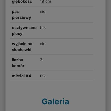
głębokość
19 cm
pas
nie
piersiowy
usztywniane
tak
plecy
wyjście na
nie
słuchawki
liczba
3
komór
mieści A4
tak
Galeria