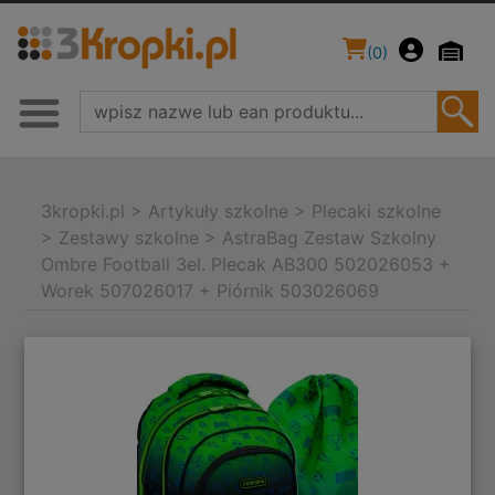
(
0
)
3kropki.pl
>
Artykuły szkolne
>
Plecaki szkolne
>
Zestawy szkolne
>
AstraBag Zestaw Szkolny
Ombre Football 3el. Plecak AB300 502026053 +
Worek 507026017 + Piórnik 503026069