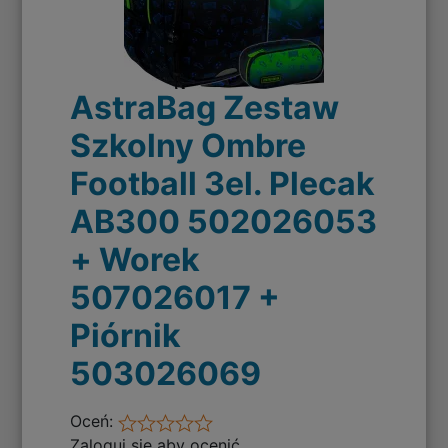
AstraBag Zestaw
Szkolny Ombre
Football 3el. Plecak
AB300 502026053
+ Worek
507026017 +
Piórnik
503026069
Oceń:
Zaloguj się aby ocenić