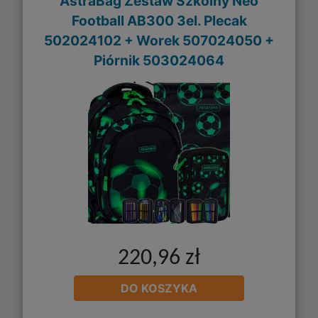
AstraBag Zestaw Szkolny Neo
Football AB300 3el. Plecak
502024102 + Worek 507024050 +
Piórnik 503024064
220,96 zł
DO KOSZYKA