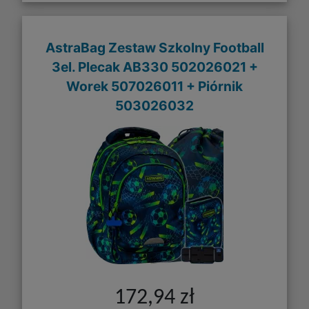
AstraBag Zestaw Szkolny Football
3el. Plecak AB330 502026021 +
Worek 507026011 + Piórnik
503026032
172,94 zł