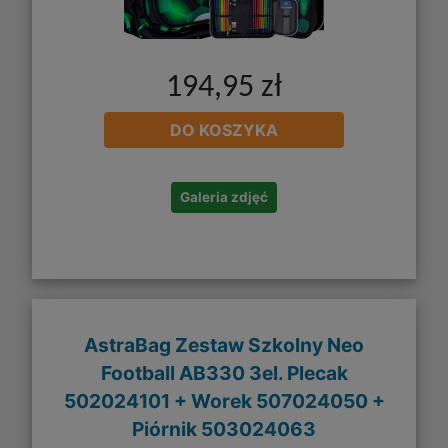
194,95 zł
DO KOSZYKA
Galeria zdjęć
AstraBag Zestaw Szkolny Neo
Football AB330 3el. Plecak
502024101 + Worek 507024050 +
Piórnik 503024063