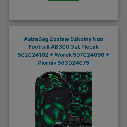
AstraBag Zestaw Szkolny Neo
Football AB300 3el. Plecak
502024102 + Worek 507024050 +
Piórnik 503024075