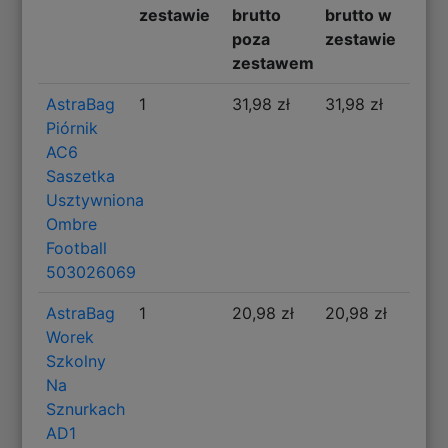
zestawie
brutto
brutto w
poza
zestawie
zestawem
AstraBag
1
31,98 zł
31,98 zł
Piórnik
AC6
Saszetka
Usztywniona
Ombre
Football
503026069
AstraBag
1
20,98 zł
20,98 zł
Worek
Szkolny
Na
Sznurkach
AD1