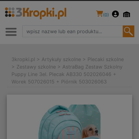
(
0
)
3kropki.pl
>
Artykuły szkolne
>
Plecaki szkolne
>
Zestawy szkolne
>
AstraBag Zestaw Szkolny
Puppy Line 3el. Plecak AB330 502026046 +
Worek 507026015 + Piórnik 503026063