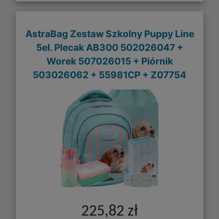
AstraBag Zestaw Szkolny Puppy Line
5el. Plecak AB300 502026047 +
Worek 507026015 + Piórnik
503026062 + 55981CP + Z07754
225,82 zł