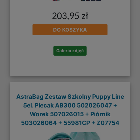
203,95 zł
DO KOSZYKA
Galeria zdjęć
AstraBag Zestaw Szkolny Puppy Line
5el. Plecak AB300 502026047 +
Worek 507026015 + Piórnik
503026064 + 55981CP + Z07754