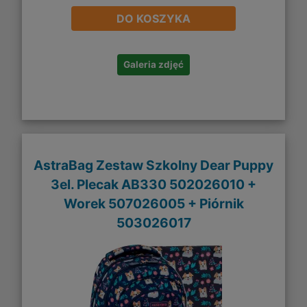
DO KOSZYKA
Galeria zdjęć
AstraBag Zestaw Szkolny Dear Puppy
3el. Plecak AB330 502026010 +
Worek 507026005 + Piórnik
503026017