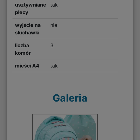
usztywniane
tak
plecy
wyjście na
nie
słuchawki
liczba
3
komór
mieści A4
tak
Galeria