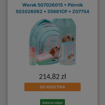
Worek 507026015 + Piórnik
503026062 + 55981CP + Z07754
214,82 zł
DO KOSZYKA
Galeria zdjęć