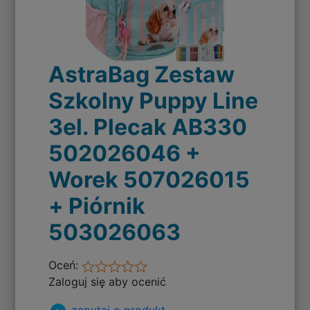
AstraBag Zestaw
Szkolny Puppy Line
3el. Plecak AB330
502026046 +
Worek 507026015
+ Piórnik
503026063
Oceń:
Zaloguj się aby ocenić
zapytaj o produkt