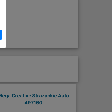
Mega Creative Strażackie Auto
497160