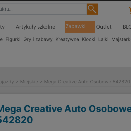
Zabawki
ty
Artykuły szkolne
Outlet
BL
ne
Figurki
Gry i zabawy
Kreatywne
Klocki
Lalki
Majster
ojazdy
>
Miejskie
>
Mega Creative Auto Osobowe 542820
Mega Creative Auto Osobow
542820