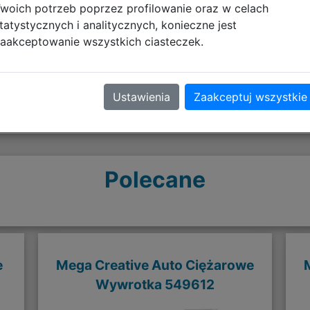
Opinie o produkcie
woich potrzeb poprzez profilowanie oraz w celach
tatystycznych i analitycznych, konieczne jest
aakceptowanie wszystkich ciasteczek.
Ustawienia
Zaakceptuj wszystkie
Polecane
e
Mega Creative Auto Ciężarowe
Wywrotka 549612