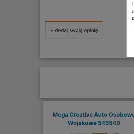
T
s
z
+ dodaj swoją opinię
Mega Creative Auto Osobow
Wojskowe 545549