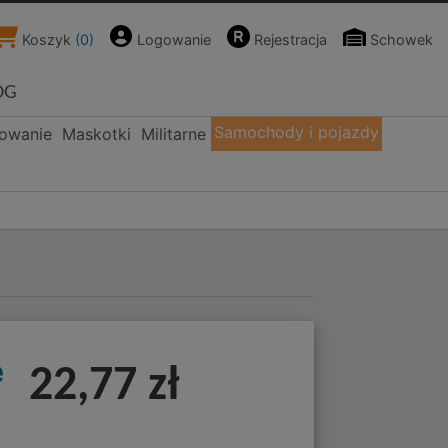
Koszyk
(
0
)
Logowanie
Rejestracja
Schowek
OG
Samochody i pojazdy
kowanie
Maskotki
Militarne
e
22,77 zł