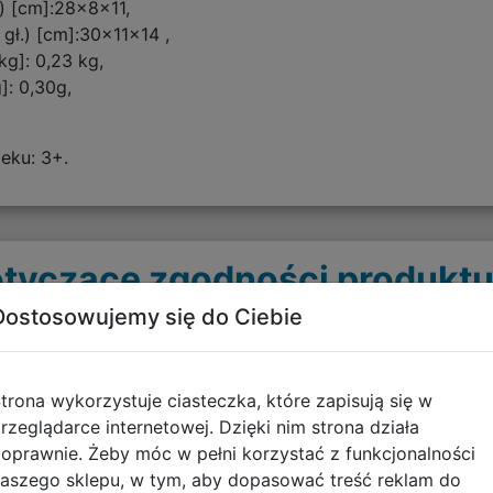
.) [cm]:28x8x11,
gł.) [cm]:30x11x14 ,
g]: 0,23 kg,
: 0,30g,
eku: 3+.
tyczące zgodności produktu
Dostosowujemy się do Ciebie
 13.12.2024
trona wykorzystuje ciasteczka, które zapisują się w
rzeglądarce internetowej. Dzięki nim strona działa
oprawnie. Żeby móc w pełni korzystać z funkcjonalności
aszego sklepu, w tym, aby dopasować treść reklam do