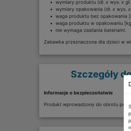
wymiary produktu (dł. x wys. x gł
wymiary opakowania (dł. x wys. x 
waga produktu bez opakowania [k
waga produktu w opakowaniu [kg]
nie wymaga zasilania bateriami.
Zabawka przeznaczona dla dzieci w wi
Szczegóły do
Informacje o bezpieczeństwie
Produkt wprowadzony do obrotu przed
S
p
p
n