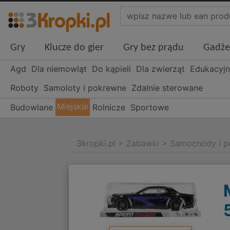
Gry
Klucze do gier
Gry bez prądu
Gadże
Agd
Dla niemowląt
Do kąpieli
Dla zwierząt
Edukacyj
Roboty
Samoloty i pokrewne
Zdalnie sterowane
Miejskie
Budowlane
Rolnicze
Sportowe
3kropki.pl
>
Zabawki
>
Samochody i p