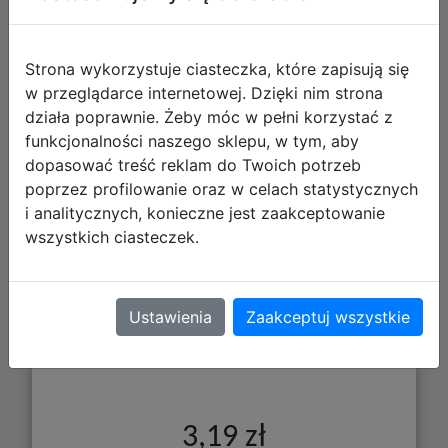
Strona wykorzystuje ciasteczka, które zapisują się
w przeglądarce internetowej. Dzięki nim strona
działa poprawnie. Żeby móc w pełni korzystać z
funkcjonalności naszego sklepu, w tym, aby
Bambino Gumka Myszka 003011
dopasować treść reklam do Twoich potrzeb
poprzez profilowanie oraz w celach statystycznych
i analitycznych, konieczne jest zaakceptowanie
wszystkich ciasteczek.
Ustawienia
Zaakceptuj wszystkie
3,19 zł