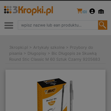
(
0
)
3kropki.pl
>
Artykuły szkolne
>
Przybory do
pisania
>
Długopisy
>
Bic Długopis ze Skuwką
Round Stic Classic M 60 Sztuk Czarny 9205683