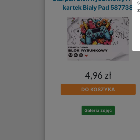
s
kartek Biały Pad 587738
z
4,96 zł
DO KOSZYKA
Galeria zdjęć