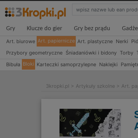
Gry
Klucze do gier
Gry bez prądu
Gadże
Art. papiernicze
Art. biurowe
Art. plastyczne
Nerki
Pi
Przybory geometryczne
Śniadaniówki i bidony
Torby
Bloki
Bibuła
Karteczki samoprzylepne
Naklejki
Pamiętn
3kropki.pl
>
Artykuły szkolne
>
Art. pa