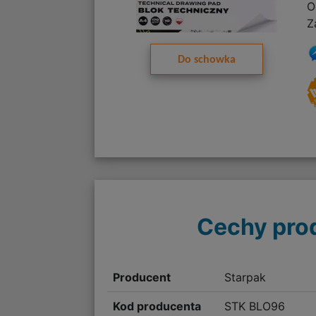
O
Z
Do schowka
Cechy pro
Producent
Starpak
Kod producenta
STK BLO96