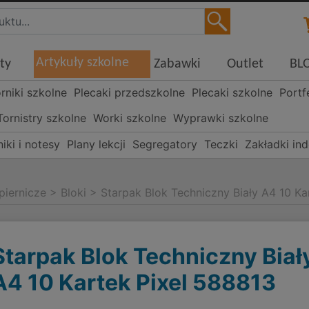
Artykuły szkolne
ty
Zabawki
Outlet
BL
órniki szkolne
Plecaki przedszkolne
Plecaki szkolne
Portf
Tornistry szkolne
Worki szkolne
Wyprawki szkolne
iki i notesy
Plany lekcji
Segregatory
Teczki
Zakładki in
piernicze
>
Bloki
>
Starpak Blok Techniczny Biały A4 10 Ka
Starpak Blok Techniczny Biał
A4 10 Kartek Pixel 588813