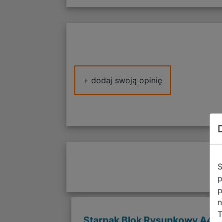
+ dodaj swoją opinię
S
p
p
n
T
Starpak Blok Rysunkowy A4 