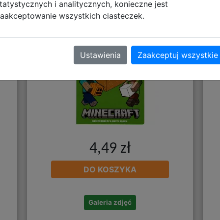
tatystycznych i analitycznych, konieczne jest
Minecraft 102025055
K
aakceptowanie wszystkich ciasteczek.
Ustawienia
Zaakceptuj wszystkie
4,49 zł
DO KOSZYKA
Galeria zdjęć