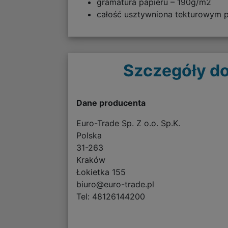
gramatura papieru – 190g/m2
całość usztywniona tekturowym
Szczegóły do
Dane producenta
Euro-Trade Sp. Z o.o. Sp.K.
Polska
31-263
Kraków
Łokietka 155
biuro@euro-trade.pl
Tel: 48126144200