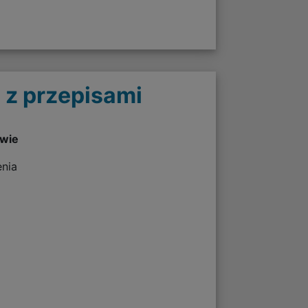
 z przepisami
twie
enia