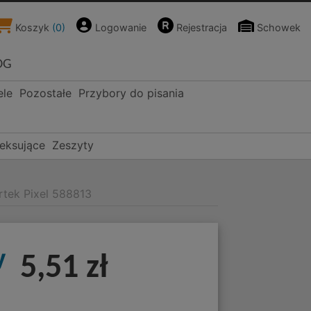
Koszyk
(
0
)
Logowanie
Rejestracja
Schowek
OG
ele
Pozostałe
Przybory do pisania
deksujące
Zeszyty
rtek Pixel 588813
y
5,51 zł