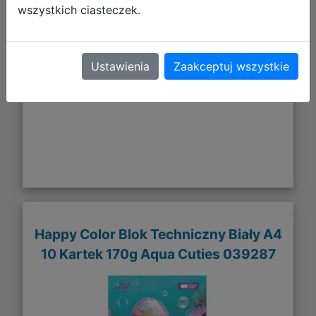
4,50 zł
wszystkich ciasteczek.
DO KOSZYKA
Ustawienia
Zaakceptuj wszystkie
Galeria zdjęć
Happy Color Blok Techniczny Biały A4
10 Kartek 170g Aqua Cuties 039287