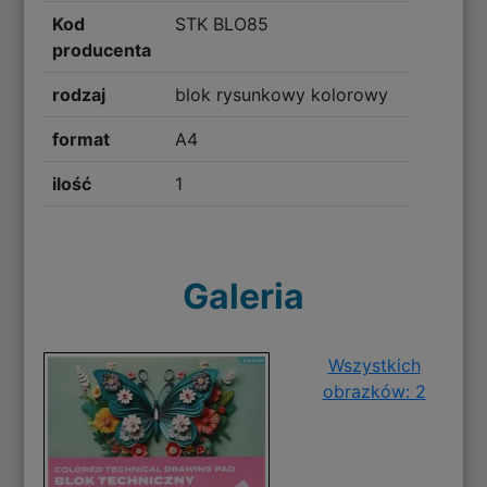
Kod
STK BLO85
producenta
rodzaj
blok rysunkowy kolorowy
format
A4
ilość
1
Galeria
Wszystkich
obrazków: 2