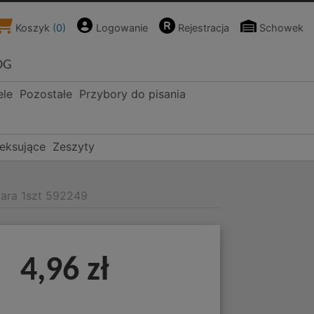
Koszyk
(
0
)
Logowanie
Rejestracja
Schowek
OG
ele
Pozostałe
Przybory do pisania
deksujące
Zeszyty
bara 1szt 592249
4,96 zł