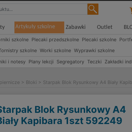
Artykuły szkolne
ty
Zabawki
Outlet
BL
órniki szkolne
Plecaki przedszkolne
Plecaki szkolne
Portf
Tornistry szkolne
Worki szkolne
Wyprawki szkolne
iki i notesy
Plany lekcji
Segregatory
Teczki
Zakładki in
piernicze
>
Bloki
>
Starpak Blok Rysunkowy A4 Biały Kapi
Starpak Blok Rysunkowy A4
Biały Kapibara 1szt 592249