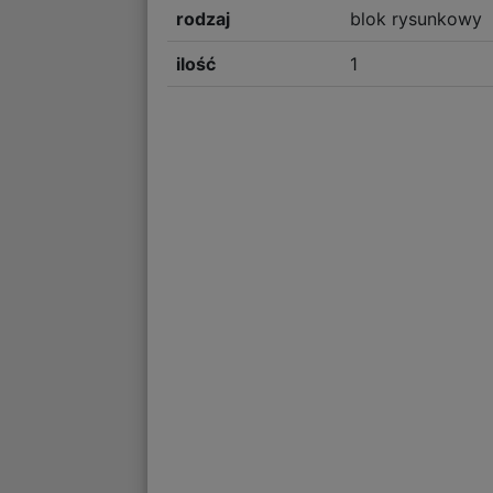
rodzaj
blok rysunkowy
ilość
1