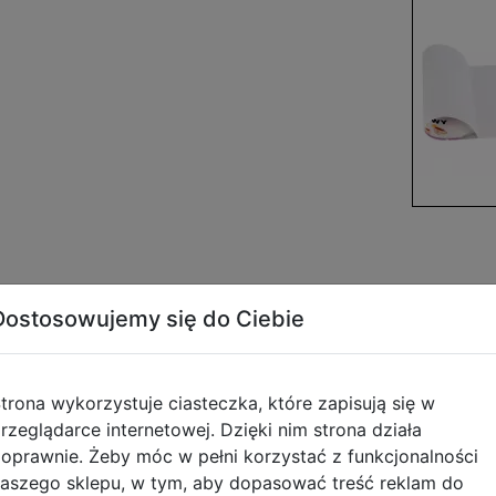
Dostosowujemy się do Ciebie
Opis produktu
trona wykorzystuje ciasteczka, które zapisują się w
rzeglądarce internetowej. Dzięki nim strona działa
ibara 1szt 592249
oprawnie. Żeby móc w pełni korzystać z funkcjonalności
aszego sklepu, w tym, aby dopasować treść reklam do
Kapibary to świetny wybór dla dzieci, młodzieży oraz w