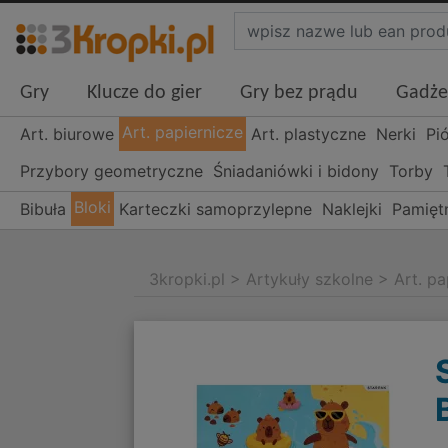
Gry
Klucze do gier
Gry bez prądu
Gadże
Art. papiernicze
Art. biurowe
Art. plastyczne
Nerki
Pi
Przybory geometryczne
Śniadaniówki i bidony
Torby
Bloki
Bibuła
Karteczki samoprzylepne
Naklejki
Pamiętn
3kropki.pl
>
Artykuły szkolne
>
Art. pa