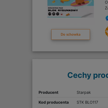
O
Z
Do schowka
Cechy pro
Producent
Starpak
Kod producenta
STK BLO117