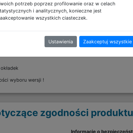
woich potrzeb poprzez profilowanie oraz w celach
tatystycznych i analitycznych, konieczne jest
szkolu, na zajęciach artystycznych oraz podczas rysowania
aakceptowanie wszystkich ciasteczek.
Ustawienia
Zaakceptuj wszystkie
 okładek
ści wyboru wersji !
tyczące zgodności produktu
Informacje o bezpieczeńs