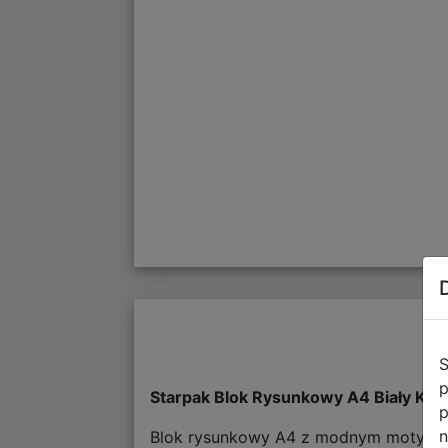
S
p
Starpak Blok Rysunkowy A4 Biały Kap
p
n
Blok rysunkowy A4 z modnym motywem 