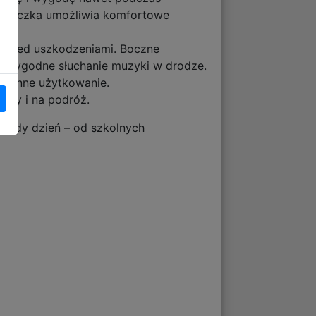
ka rączka umożliwia komfortowe
 przed uszkodzeniami. Boczne
ia wygodne słuchanie muzyki w drodze.
dzienne użytkowanie.
koły i na podróż.
każdy dzień – od szkolnych