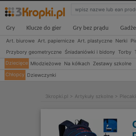
Gry
Klucze do gier
Gry bez prądu
Gadże
Art. biurowe
Art. papiernicze
Art. plastyczne
Nerki
Pi
Przybory geometryczne
Śniadaniówki i bidony
Torby
Dziecięce
Młodzieżowe
Na kółkach
Zestawy szkolne
Chłopcy
Dziewczynki
3kropki.pl
>
Artykuły szkolne
>
Plecak