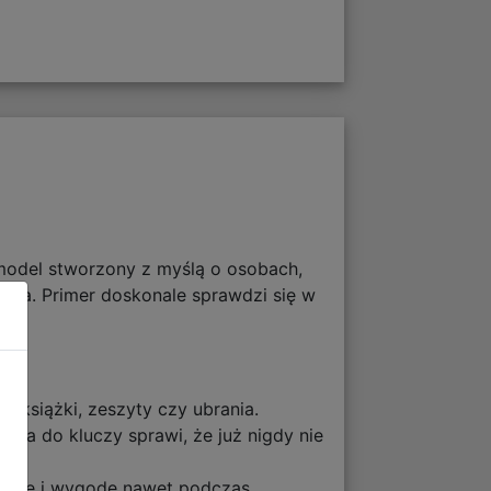
 model stworzony z myślą o osobach,
ścia. Primer doskonale sprawdzi się w
 książki, zeszyty czy ubrania.
ka do kluczy sprawi, że już nigdy nie
lację i wygodę nawet podczas