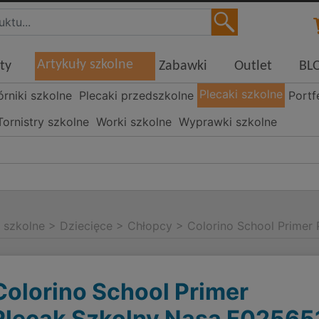
Artykuły szkolne
ty
Zabawki
Outlet
BL
Plecaki szkolne
órniki szkolne
Plecaki przedszkolne
Portf
Tornistry szkolne
Worki szkolne
Wyprawki szkolne
i szkolne
>
Dziecięce
>
Chłopcy
>
Colorino School Primer
Colorino School Primer
Plecak Szkolny Nasa F02565