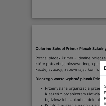
Colorino School Primer Plecak Szkol
Poznaj plecak Primer – idealne połąc
które potrzebują niezawodnego plecaka
każdej sytuacji, zapewniając komfort i
Dlaczego warto wybrać plecak Primer
S
Przemyślana organizacja przestrz
p
Kieszeń z organizerem ułatwia up
p
będziesz ich szukać na dnie pleca
n
Komfort noszenia na co dzień: P