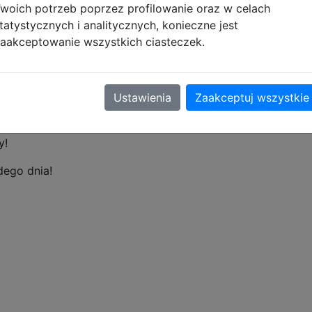
woich potrzeb poprzez profilowanie oraz w celach
ne, regulowane szelki dopasowują się do sylwetki, a mięk
tatystycznych i analitycznych, konieczne jest
aakceptowanie wszystkich ciasteczek.
e: Wzmocniony spód zwiększa trwałość i chroni zawartość
eć napój zawsze pod ręką, a wyjście na słuchawki umożliw
ści poliester 600D gwarantuje trwałość i odporność na co
Ustawienia
Zaakceptuj wszystkie
5 cm – pojemny, a jednocześnie kompaktowy, idealny do sz
y wybór, który sprosta codziennym wyzwaniom. Gotowy na 
y!
dego dnia!