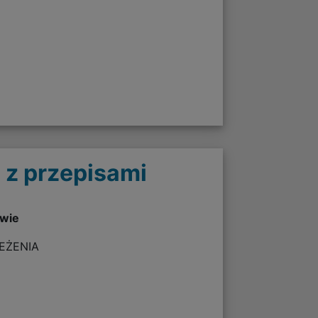
 z przepisami
twie
ZEŻENIA