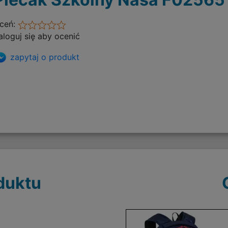
ceń:
aloguj się aby ocenić
zapytaj o produkt
duktu