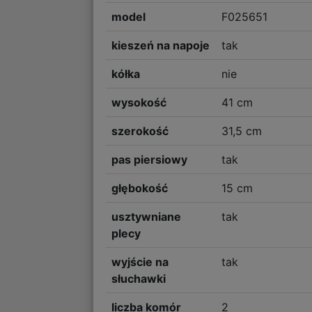
model
F025651
kieszeń na napoje
tak
kółka
nie
wysokość
41 cm
szerokość
31,5 cm
pas piersiowy
tak
głębokość
15 cm
usztywniane
tak
plecy
wyjście na
tak
słuchawki
liczba komór
2