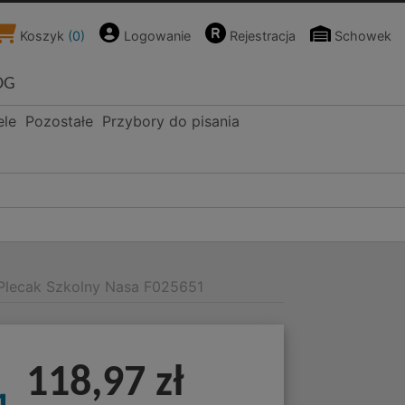
Koszyk
(
0
)
Logowanie
Rejestracja
Schowek
OG
ele
Pozostałe
Przybory do pisania
 Plecak Szkolny Nasa F025651
118,97 zł
1