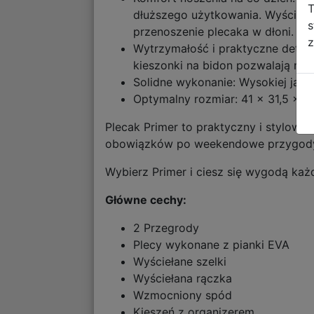
T
dłuższego użytkowania. Wyścieła
s
przenoszenie plecaka w dłoni.
z
Wytrzymałość i praktyczne detal
kieszonki na bidon pozwalają mi
Solidne wykonanie: Wysokiej jako
Optymalny rozmiar: 41 x 31,5 x 1
Plecak Primer to praktyczny i stylow
obowiązków po weekendowe przygod
Wybierz Primer i ciesz się wygodą każ
Główne cechy:
2 Przegrody
Plecy wykonane z pianki EVA
Wyściełane szelki
Wyściełana rączka
Wzmocniony spód
Kieszeń z organizerem