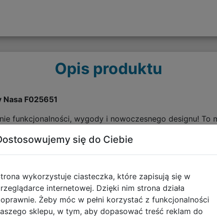
Opis produktu
ny Nasa F025651
zenie funkcjonalności, wygody i nowoczesnego designu! To
 zarówno do szkoły, jak i na wycieczki czy codzienne wyj
Dostosowujemy się do Ciebie
 świetną organizację.
?
trona wykorzystuje ciasteczka, które zapisują się w
eni: Dwie pojemne przegrody pozwalają wygodnie rozdzielić
rzeglądarce internetowej. Dzięki nim strona działa
orządkowanie drobnych akcesoriów, a praktyczna przywiesz
oprawnie. Żeby móc w pełni korzystać z funkcjonalności
ka.
aszego sklepu, w tym, aby dopasować treść reklam do
lecy wykonane z pianki EVA zapewniają odpowiednią wenty