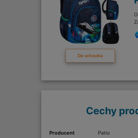
O
Z
Do schowka
Cechy pro
Producent
Patio