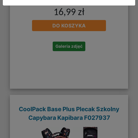
16,99 zł
DO KOSZYKA
Galeria zdjęć
CoolPack Base Plus Plecak Szkolny
Capybara Kapibara F027937