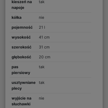
kieszeń na
tak
napoje
kółka
nie
pojemność
21 l
wysokość
41 cm
szerokość
31 cm
głębokość
20 cm
pas
tak
piersiowy
usztywniane
tak
plecy
wyjście na
nie
słuchawki