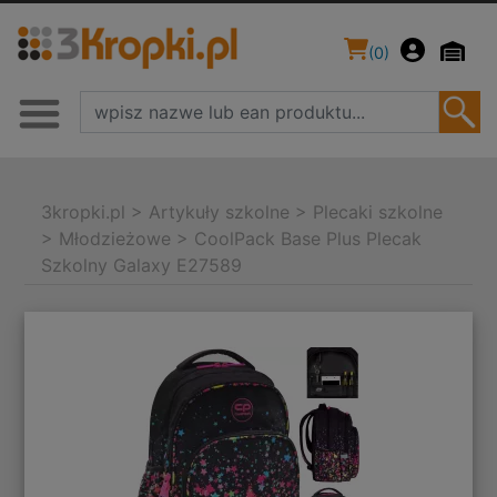
(
0
)
3kropki.pl
>
Artykuły szkolne
>
Plecaki szkolne
>
Młodzieżowe
>
CoolPack Base Plus Plecak
Szkolny Galaxy E27589