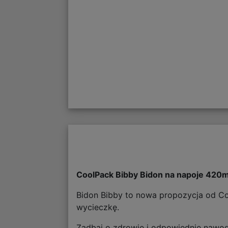
CoolPack Bibby Bidon na napoje 420
Bidon Bibby to nowa propozycja od Co
wycieczkę.
Zadbaj o zdrowie i odpowiednie nawodn