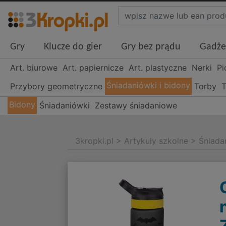
Gry
Klucze do gier
Gry bez prądu
Gadże
Art. biurowe
Art. papiernicze
Art. plastyczne
Nerki
Pi
Śniadaniówki i bidony
Przybory geometryczne
Torby
T
Bidony
Śniadaniówki
Zestawy śniadaniowe
3kropki.pl
>
Artykuły szkolne
>
Śniada