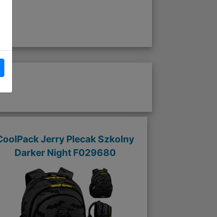
CoolPack Jerry Plecak Szkolny
Darker Night F029680