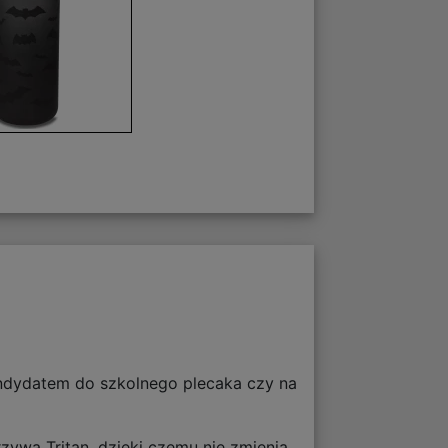
andydatem do szkolnego plecaka czy na
ywa Tritan, dzięki czemu nie zmienia