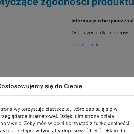
tyczące zgodności produktu
Informacje o bezpieczeńs
Ostrzeżenia dla bidonów i
pobierz plik
Dostosowujemy się do Ciebie
Opinie o produkcie
trona wykorzystuje ciasteczka, które zapisują się w
rzeglądarce internetowej. Dzięki nim strona działa
oprawnie. Żeby móc w pełni korzystać z funkcjonalności
aszego sklepu, w tym, aby dopasować treść reklam do