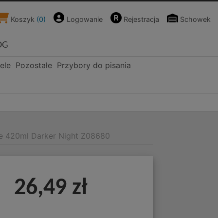
Koszyk
(
0
)
Logowanie
Rejestracja
Schowek
OG
ele
Pozostałe
Przybory do pisania
je 420ml Darker Night Z08680
26,49 zł