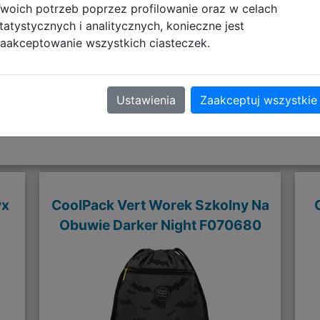
woich potrzeb poprzez profilowanie oraz w celach
tatystycznych i analitycznych, konieczne jest
aakceptowanie wszystkich ciasteczek.
Ustawienia
Zaakceptuj wszystkie
Polecane
yx
CoolPack Vert Worek Szkolny Na
Obuwie Darker Night F070680