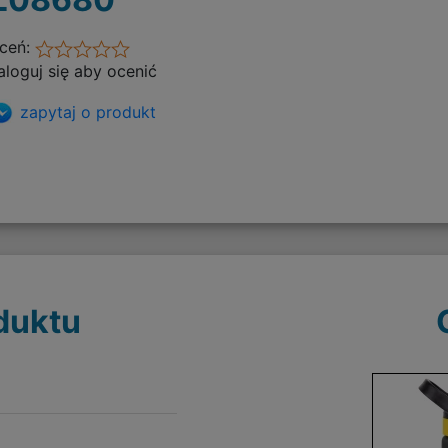
ceń:
aloguj się aby ocenić
zapytaj o produkt
duktu