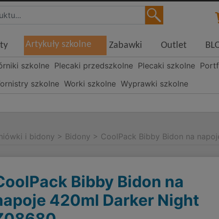
Artykuły szkolne
ty
Zabawki
Outlet
BL
órniki szkolne
Plecaki przedszkolne
Plecaki szkolne
Portf
ornistry szkolne
Worki szkolne
Wyprawki szkolne
niówki i bidony
>
Bidony
>
CoolPack Bibby Bidon na napo
CoolPack Bibby Bidon na
napoje 420ml Darker Night
Z08680