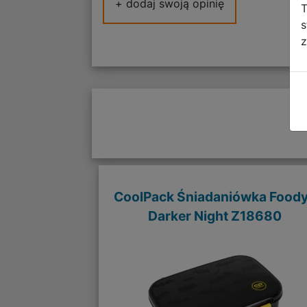
+ dodaj swoją opinię
T
s
z
CoolPack Śniadaniówka Food
Darker Night Z18680