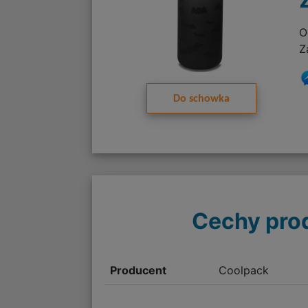
O
Z
Do schowka
Cechy pro
Producent
Coolpack