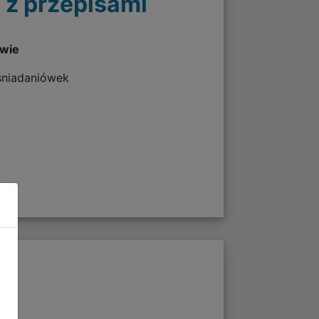
 z przepisami
twie
 śniadaniówek