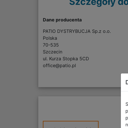
Szczegóły do
Dane producenta
PATIO DYSTRYBUCJA Sp.z o.o.
Polska
70-535
Szczecin
ul. Kurza Stopka 5CD
office@patio.pl
S
p
p
n