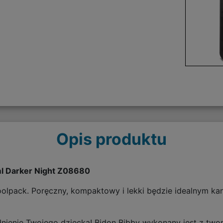
Opis produktu
ml Darker Night Z08680
olpack. Poręczny, kompaktowy i lekki będzie idealnym k
ienie Twojego dziecka! Bidon Bibby wykonany jest z tworz