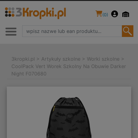
(
0
)
3kropki.pl
>
Artykuły szkolne
>
Worki szkolne
>
CoolPack Vert Worek Szkolny Na Obuwie Darker
Night F070680