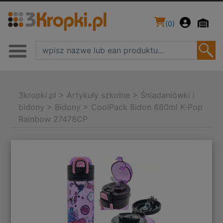
(
0
)
3kropki.pl
>
Artykuły szkolne
>
Śniadaniówki i
bidony
>
Bidony
>
CoolPack Bidon 680ml K-Pop
Rainbow 27478CP