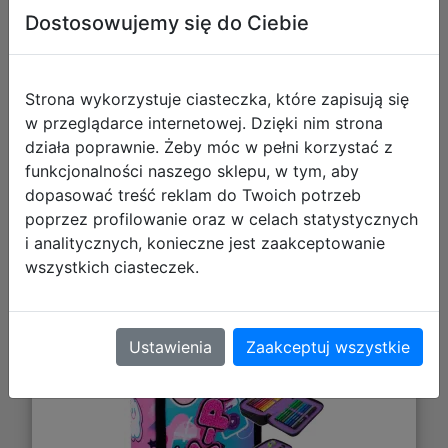
Galeria zdjęć
Dostosowujemy się do Ciebie
Strona wykorzystuje ciasteczka, które zapisują się
w przeglądarce internetowej. Dzięki nim strona
działa poprawnie. Żeby móc w pełni korzystać z
funkcjonalności naszego sklepu, w tym, aby
dopasować treść reklam do Twoich potrzeb
CoolPack Jumper 3 Piórnik
poprzez profilowanie oraz w celach statystycznych
i analitycznych, konieczne jest zaakceptowanie
Trzykomorowy Z Wyposażeniem K-
wszystkich ciasteczek.
Pop Rainbow F067037
Ustawienia
Zaakceptuj wszystkie