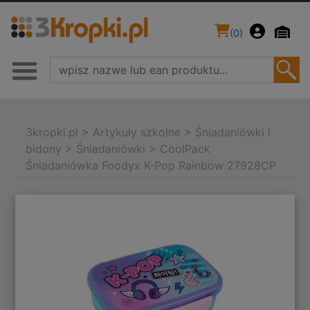
(
0
)
3kropki.pl
>
Artykuły szkolne
>
Śniadaniówki i
bidony
>
Śniadaniówki
>
CoolPack
Śniadaniówka Foodyx K-Pop Rainbow 27928CP