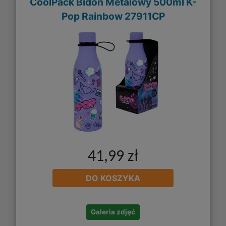
CoolPack Bidon Metalowy 500ml K-
Pop Rainbow 27911CP
41,99 zł
DO KOSZYKA
Galeria zdjęć