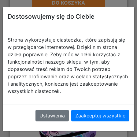
DO KOSZYKA
Dostosowujemy się do Ciebie
Galeria zdjęć
Strona wykorzystuje ciasteczka, które zapisują się
w przeglądarce internetowej. Dzięki nim strona
działa poprawnie. Żeby móc w pełni korzystać z
funkcjonalności naszego sklepu, w tym, aby
dopasować treść reklam do Twoich potrzeb
poprzez profilowanie oraz w celach statystycznych
i analitycznych, konieczne jest zaakceptowanie
CoolPack Campus Piórnik Tuba
wszystkich ciasteczek.
Usztywniona z Organizerem K-Pop
Rainbow F062037
Ustawienia
Zaakceptuj wszystkie