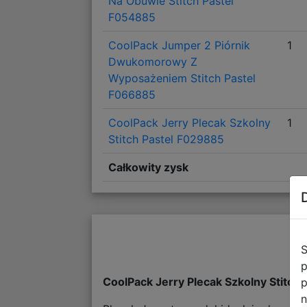
Na Obuwie Stitch Pastel
F054885
CoolPack Jumper 2 Piórnik
1
Dwukomorowy Z
Wyposażeniem Stitch Pastel
F066885
CoolPack Jerry Plecak Szkolny
1
Stitch Pastel F029885
Całkowity zysk
S
p
CoolPack Jerry Plecak Szkolny Stitc
p
n