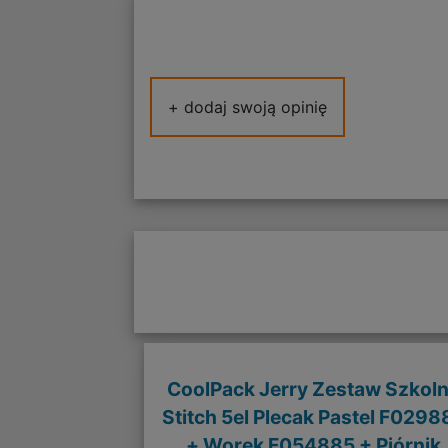
+ dodaj swoją opinię
CoolPack Jerry Zestaw Szkol
Stitch 5el Plecak Pastel F0298
+ Worek F054885 + Piórnik