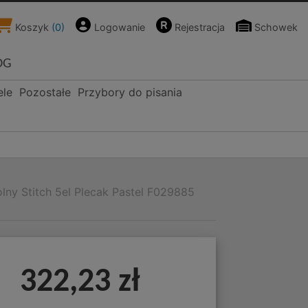
Koszyk
(
0
)
Logowanie
Rejestracja
Schowek
OG
ele
Pozostałe
Przybory do pisania
lny Stitch 5el Plecak Pastel F029885
322,23 zł