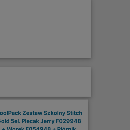
oolPack Zestaw Szkolny Stitch
old 5el. Plecak Jerry F029948
+ Worek F054948 + Piórnik