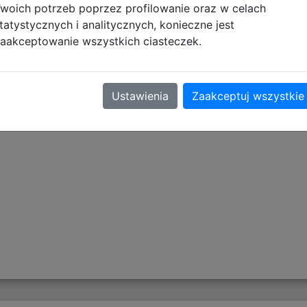
owany do potrzeb nawet najbardziej wymagających ucznió
woich potrzeb poprzez profilowanie oraz w celach
eszeń z organizerem dopasowuje się do indywidualnych pot
tatystycznych i analitycznych, konieczne jest
. Dodatkowo wyprofilowane plecy i wyściełane szelki zape
aakceptowanie wszystkich ciasteczek.
kiej jakości materiałów, które pozwalają cieszyć się pleca
Ustawienia
Zaakceptuj wszystkie