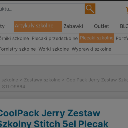
Artykuły szkolne
ty
Zabawki
Outlet
BL
Plecaki szkolne
órniki szkolne
Plecaki przedszkolne
Portf
Tornistry szkolne
Worki szkolne
Wyprawki szkolne
i szkolne
>
Zestawy szkolne
>
CoolPack Jerry Zestaw Szko
 + STLO9864
CoolPack Jerry Zestaw
Szkolny Stitch 5el Plecak