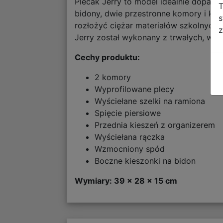
Plecak Jerry to model idealnie dopas
T
bidony, dwie przestronne komory i ki
s
rozłożyć ciężar materiałów szkolnych
z
Jerry został wykonany z trwałych, wyso
Cechy produktu:
2 komory
Wyprofilowane plecy
Wyściełane szelki na ramiona
Spięcie piersiowe
Przednia kieszeń z organizerem
Wyściełana rączka
Wzmocniony spód
Boczne kieszonki na bidon
Wymiary: 39 x 28 x 15 cm