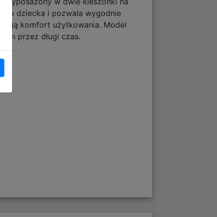
w. Wyposażony w dwie kieszonki na
rzeb dziecka i pozwala wygodnie
wniają komfort użytkowania. Model
kiem przez długi czas.