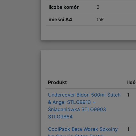
liczba komór
2
mieści A4
tak
Produkt
Ilo
Undercover Bidon 500ml Stitch
1
& Angel STLO9913 +
Śniadaniówka STLO9903
STLO9864
CoolPack Beta Worek Szkolny
1