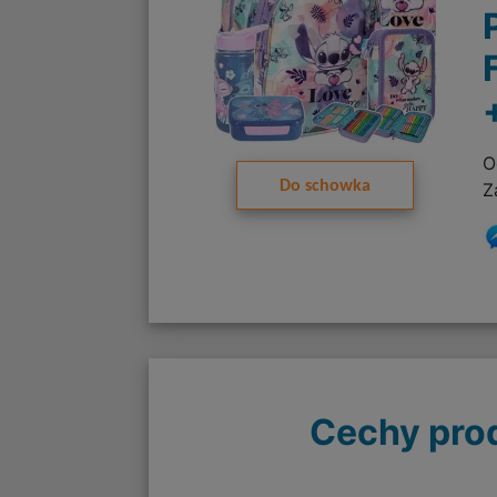
O
Do schowka
Z
Cechy pro