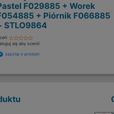
Pastel F029885 + Worek
F054885 + Piórnik F066885
+ STLO9864
ceń:
aloguj się aby ocenić
zapytaj o produkt
duktu