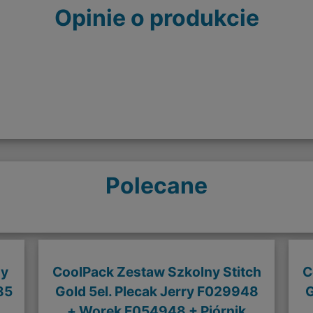
Opinie o produkcie
Polecane
ny
CoolPack Zestaw Szkolny Stitch
C
85
Gold 5el. Plecak Jerry F029948
G
+ Worek F054948 + Piórnik