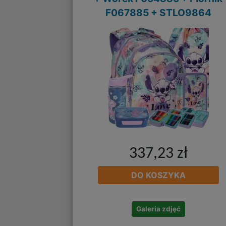
F067885 + STLO9864
337,23 zł
DO KOSZYKA
Galeria zdjęć