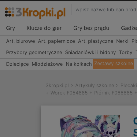
Gry
Klucze do gier
Gry bez prądu
Gadże
Art. biurowe
Art. papiernicze
Art. plastyczne
Nerki
Pi
Przybory geometryczne
Śniadaniówki i bidony
Torby
Zestawy szkolne
Dziecięce
Młodzieżowe
Na kółkach
3kropki.pl
>
Artykuły szkolne
>
Plecak
+ Worek F054885 + Piórnik F066885