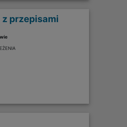
 z przepisami
twie
ZEŻENIA