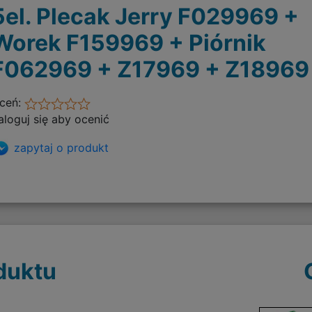
5el. Plecak Jerry F029969 +
Worek F159969 + Piórnik
F062969 + Z17969 + Z18969
ceń:
aloguj się aby ocenić
zapytaj o produkt
duktu