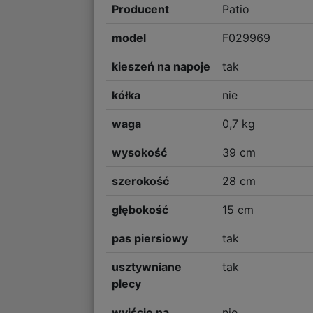
Producent
Patio
model
F029969
kieszeń na napoje
tak
kółka
nie
waga
0,7 kg
wysokość
39 cm
szerokość
28 cm
głębokość
15 cm
pas piersiowy
tak
usztywniane
tak
plecy
wyjście na
nie