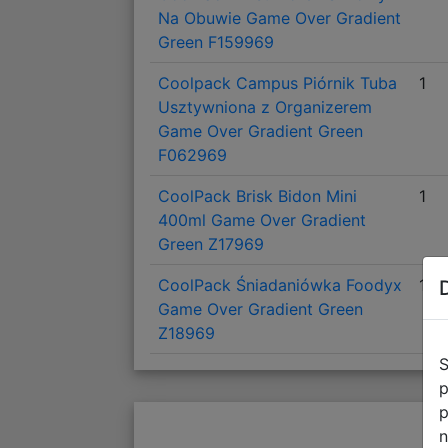
Na Obuwie Game Over Gradient
Green F159969
Coolpack Campus Piórnik Tuba
1
Usztywniona z Organizerem
Game Over Gradient Green
F062969
CoolPack Brisk Bidon Mini
1
400ml Game Over Gradient
Green Z17969
CoolPack Śniadaniówka Foodyx
1
Game Over Gradient Green
Z18969
S
p
p
n