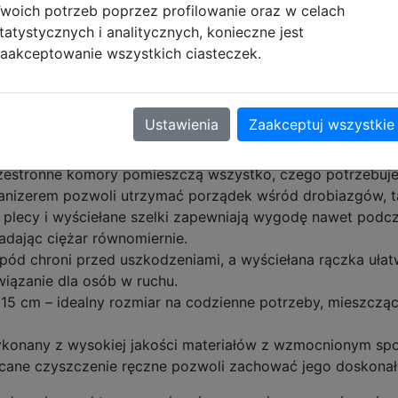
woich potrzeb poprzez profilowanie oraz w celach
tatystycznych i analitycznych, konieczne jest
 Over Gradient Green F029969
aakceptowanie wszystkich ciasteczek.
zenie stylu, funkcjonalności i wygody, stworzone z myślą o
wy plecak o rozmiarze 15" sprawdzi się doskonale w pierw
Ustawienia
Zaakceptuj wszystkie
rzestronne komory pomieszczą wszystko, czego potrzebuje
ganizerem pozwoli utrzymać porządek wśród drobiazgów, tak
 plecy i wyściełane szelki zapewniają wygodę nawet podcz
ładając ciężar równomiernie.
pód chroni przed uszkodzeniami, a wyściełana rączka ułat
wiązanie dla osób w ruchu.
 cm – idealny rozmiar na codzienne potrzeby, mieszczący 
Wykonany z wysokiej jakości materiałów z wzmocnionym sp
cane czyszczenie ręczne pozwoli zachować jego doskonały