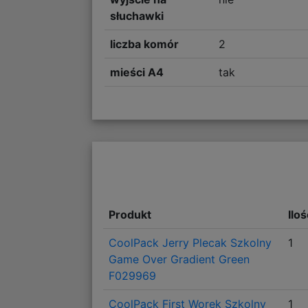
słuchawki
liczba komór
2
mieści A4
tak
Produkt
Ilo
CoolPack Jerry Plecak Szkolny
1
Game Over Gradient Green
F029969
CoolPack First Worek Szkolny
1