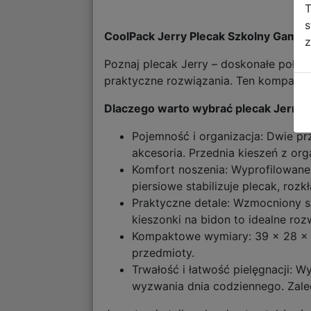
T
s
CoolPack Jerry Plecak Szkolny Game
z
Poznaj plecak Jerry – doskonałe połąc
praktyczne rozwiązania. Ten kompakto
Dlaczego warto wybrać plecak Jerry?
Pojemność i organizacja: Dwie p
akcesoria. Przednia kieszeń z or
Komfort noszenia: Wyprofilowane
piersiowe stabilizuje plecak, rozk
Praktyczne detale: Wzmocniony s
kieszonki na bidon to idealne roz
Kompaktowe wymiary: 39 x 28 x 15
przedmioty.
Trwałość i łatwość pielęgnacji: 
wyzwania dnia codziennego. Zale