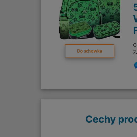
O
Do schowka
Z
Cechy pro