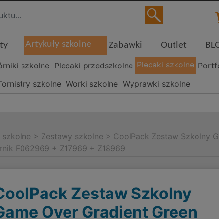
Artykuły szkolne
ty
Zabawki
Outlet
BL
Plecaki szkolne
órniki szkolne
Plecaki przedszkolne
Portf
Tornistry szkolne
Worki szkolne
Wyprawki szkolne
i szkolne
>
Zestawy szkolne
>
CoolPack Zestaw Szkolny Ga
órnik F062969 + Z17969 + Z18969
CoolPack Zestaw Szkolny
Game Over Gradient Green