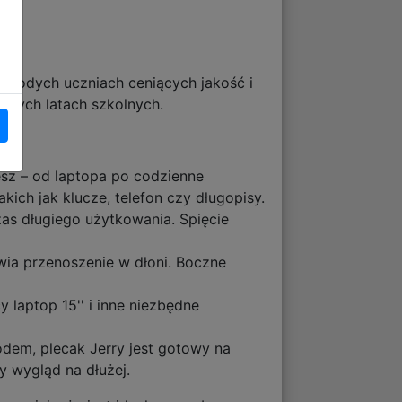
 młodych uczniach ceniących jakość i
szych latach szkolnych.
sz – od laptopa po codzienne
ich jak klucze, telefon czy długopisy.
as długiego użytkowania. Spięcie
wia przenoszenie w dłoni. Boczne
laptop 15'' i inne niezbędne
odem, plecak Jerry jest gotowy na
 wygląd na dłużej.