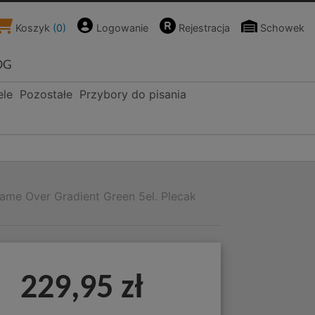
Koszyk
(
0
)
Logowanie
Rejestracja
Schowek
OG
ele
Pozostałe
Przybory do pisania
me Over Gradient Green 5el. Plecak
229,95 zł