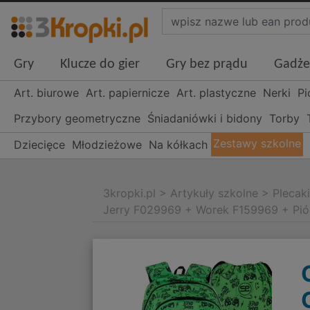
Gry
Klucze do gier
Gry bez prądu
Gadże
Art. biurowe
Art. papiernicze
Art. plastyczne
Nerki
Pi
Przybory geometryczne
Śniadaniówki i bidony
Torby
Zestawy szkolne
Dziecięce
Młodzieżowe
Na kółkach
3kropki.pl
>
Artykuły szkolne
>
Plecak
Jerry F029969 + Worek F159969 + Pi