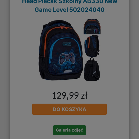
Head Plecak Szkolny AB330 New
Game Level 502024040
129,99 zł
DO KOSZYKA
Galeria zdjęć