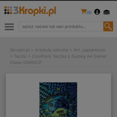
(
0
)
3kropki.pl
>
Artykuły szkolne
>
Art. papiernicze
>
Teczki
>
CoolPack Teczka z Gumką A4 Gamer
Chess 05995CP