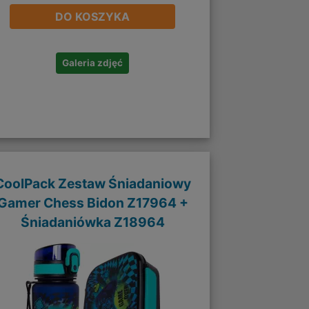
DO KOSZYKA
Galeria zdjęć
CoolPack Zestaw Śniadaniowy
Gamer Chess Bidon Z17964 +
Śniadaniówka Z18964