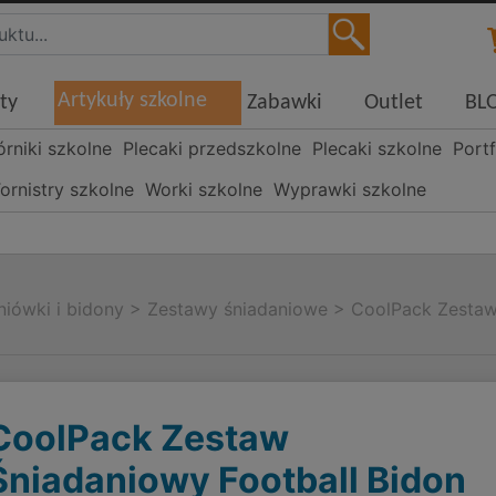
Artykuły szkolne
ty
Zabawki
Outlet
BL
órniki szkolne
Plecaki przedszkolne
Plecaki szkolne
Portf
ornistry szkolne
Worki szkolne
Wyprawki szkolne
niówki i bidony
>
Zestawy śniadaniowe
>
CoolPack Zestaw
CoolPack Zestaw
Śniadaniowy Football Bidon