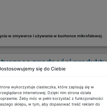
cia w zmywarce i używania w kuchence mikrofalowej.
tyczące zgodności produktu
Dostosowujemy się do Ciebie
Informacje o bezpieczeńs
trona wykorzystuje ciasteczka, które zapisują się w
Ostrzeżenia dla bidonów i
rzeglądarce internetowej. Dzięki nim strona działa
pobierz plik
oprawnie. Żeby móc w pełni korzystać z funkcjonalności
aszego sklepu, w tym, aby dopasować treść reklam do