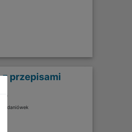
 z przepisami
twie
 śniadaniówek