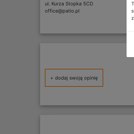
T
ul. Kurza Stopka 5CD
s
office@patio.pl
z
+ dodaj swoją opinię