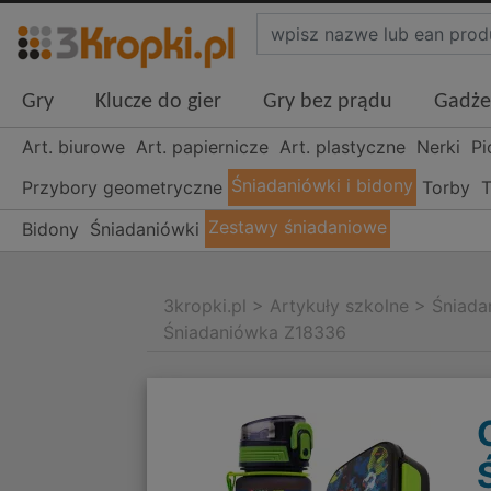
Gry
Klucze do gier
Gry bez prądu
Gadże
Art. biurowe
Art. papiernicze
Art. plastyczne
Nerki
Pi
Śniadaniówki i bidony
Przybory geometryczne
Torby
T
Zestawy śniadaniowe
Bidony
Śniadaniówki
3kropki.pl
>
Artykuły szkolne
>
Śniada
Śniadaniówka Z18336