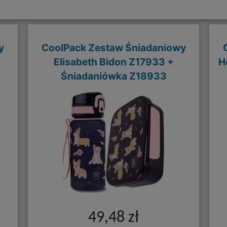
y
CoolPack Zestaw Śniadaniowy
Elisabeth Bidon Z17933 +
H
Śniadaniówka Z18933
49,48 zł