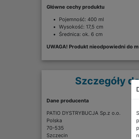
Główne cechy produktu
Pojemność: 400 ml
Wysokość: 17,5 cm
Średnica: ok. 6 cm
UWAGA! Produkt nieodpowiedni do my
Szczegóły do
Dane producenta
S
PATIO DYSTRYBUCJA Sp.z o.o.
p
Polska
p
70-535
n
Szczecin