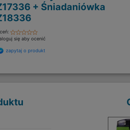
Z17336 + Śniadaniówka
Z18336
ceń:
aloguj się aby ocenić
zapytaj o produkt
duktu