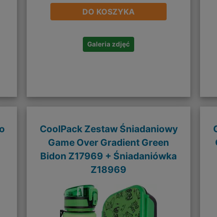
DO KOSZYKA
Galeria zdjęć
o
CoolPack Zestaw Śniadaniowy
Game Over Gradient Green
Bidon Z17969 + Śniadaniówka
Z18969