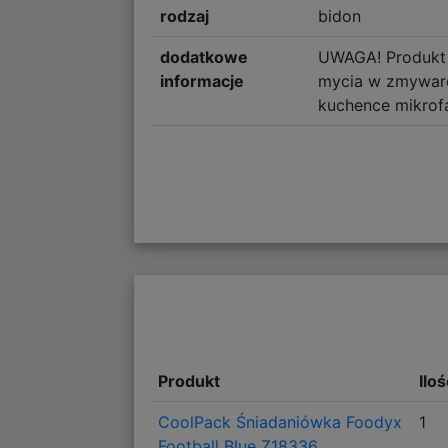
rodzaj
bidon
dodatkowe
UWAGA! Produkt
informacje
mycia w zmywarc
kuchence mikrof
Produkt
Ilo
CoolPack Śniadaniówka Foodyx
1
Football Blue Z18336