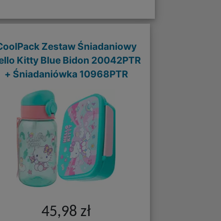
CoolPack Zestaw Śniadaniowy
ello Kitty Blue Bidon 20042PTR
+ Śniadaniówka 10968PTR
45,98 zł