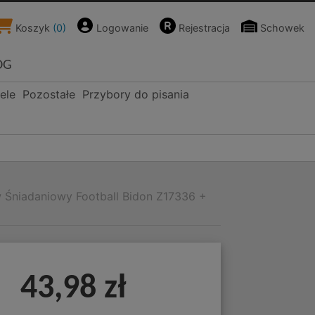
Koszyk
(
0
)
Logowanie
Rejestracja
Schowek
OG
ele
Pozostałe
Przybory do pisania
 Śniadaniowy Football Bidon Z17336 +
43,98 zł