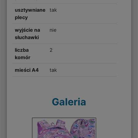
usztywniane
tak
plecy
wyjście na
nie
słuchawki
liczba
2
komór
mieści A4
tak
Galeria