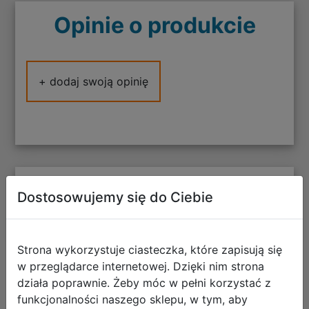
Opinie o produkcie
+ dodaj swoją opinię
Polecane
Dostosowujemy się do Ciebie
Strona wykorzystuje ciasteczka, które zapisują się
w przeglądarce internetowej. Dzięki nim strona
CoolPack Zestaw Szkolny Balloons
działa poprawnie. Żeby móc w pełni korzystać z
5el. Plecak Prime Pro F162970 +
funkcjonalności naszego sklepu, w tym, aby