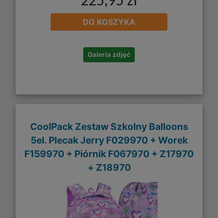
225,95 zł
DO KOSZYKA
Galeria zdjęć
CoolPack Zestaw Szkolny Balloons
5el. Plecak Jerry F029970 + Worek
F159970 + Piórnik F067970 + Z17970
+ Z18970