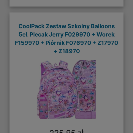
CoolPack Zestaw Szkolny Balloons
5el. Plecak Jerry F029970 + Worek
F159970 + Piórnik F076970 + Z17970
+ Z18970