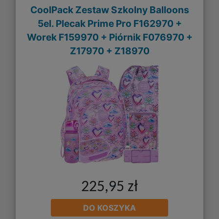
CoolPack Zestaw Szkolny Balloons
5el. Plecak Prime Pro F162970 +
Worek F159970 + Piórnik F076970 +
Z17970 + Z18970
225,95 zł
DO KOSZYKA