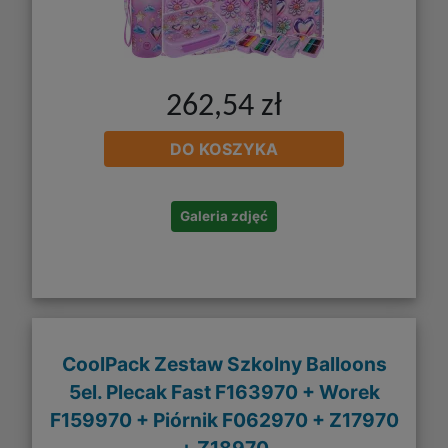
262,54 zł
DO KOSZYKA
Galeria zdjęć
CoolPack Zestaw Szkolny Balloons
5el. Plecak Fast F163970 + Worek
F159970 + Piórnik F062970 + Z17970
+ Z18970