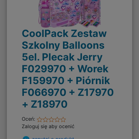
CoolPack Zestaw
Szkolny Balloons
5el. Plecak Jerry
F029970 + Worek
F159970 + Piórnik
F066970 + Z17970
+ Z18970
Oceń:
Zaloguj się aby ocenić
zapytaj o produkt