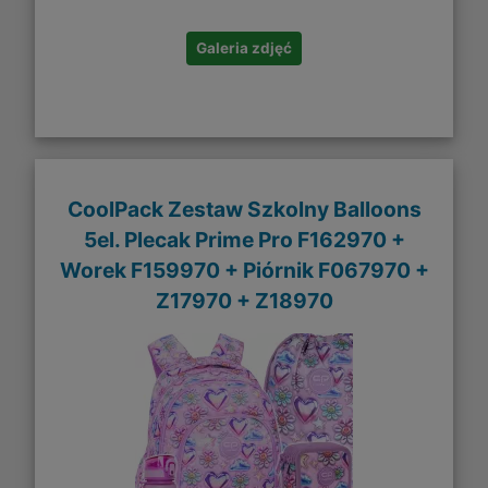
Galeria zdjęć
CoolPack Zestaw Szkolny Balloons
5el. Plecak Prime Pro F162970 +
Worek F159970 + Piórnik F067970 +
Z17970 + Z18970