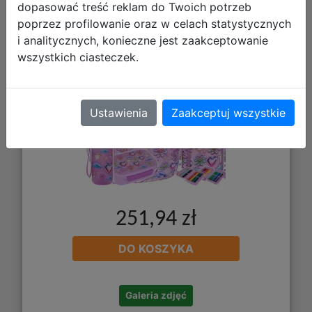
Worek F159970 + Piórnik F066970 +
dopasować treść reklam do Twoich potrzeb
poprzez profilowanie oraz w celach statystycznych
Z17970 + Z18970
i analitycznych, konieczne jest zaakceptowanie
wszystkich ciasteczek.
Ustawienia
Zaakceptuj wszystkie
251,94 zł
DO KOSZYKA
Galeria zdjęć