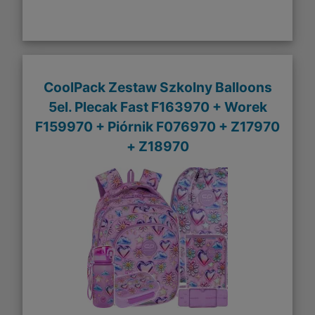
CoolPack Zestaw Szkolny Balloons
5el. Plecak Fast F163970 + Worek
F159970 + Piórnik F076970 + Z17970
+ Z18970