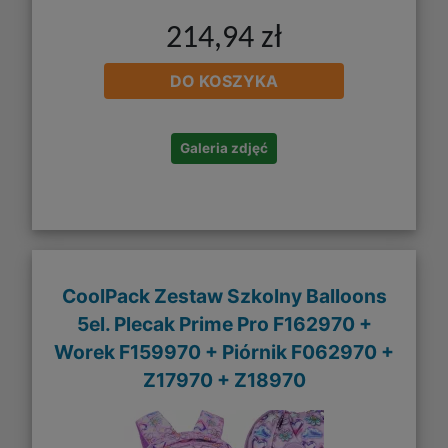
214,94 zł
DO KOSZYKA
Galeria zdjęć
CoolPack Zestaw Szkolny Balloons
5el. Plecak Prime Pro F162970 +
Worek F159970 + Piórnik F062970 +
Z17970 + Z18970