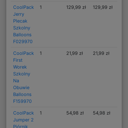
CoolPack
1
129,99 zł
129,99 zł
Jerry
Plecak
Szkolny
Balloons
F029970
CoolPack
1
21,99 zł
21,99 zł
First
Worek
Szkolny
Na
Obuwie
Balloons
F159970
CoolPack
1
54,98 zł
54,98 zł
Jumper 2
Piórnik