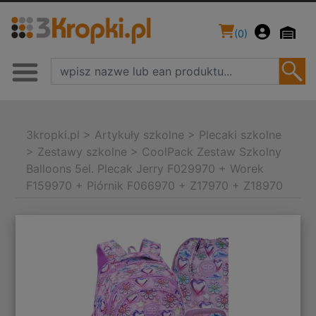
(
0
)
3kropki.pl
>
Artykuły szkolne
>
Plecaki szkolne
>
Zestawy szkolne
>
CoolPack Zestaw Szkolny
Balloons 5el. Plecak Jerry F029970 + Worek
F159970 + Piórnik F066970 + Z17970 + Z18970