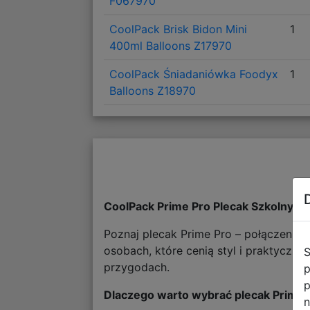
F067970
CoolPack Brisk Bidon Mini
1
400ml Balloons Z17970
CoolPack Śniadaniówka Foodyx
1
Balloons Z18970
CoolPack Prime Pro Plecak Szkolny B
Poznaj plecak Prime Pro – połączenie 
osobach, które cenią styl i praktyczno
S
przygodach.
p
p
Dlaczego warto wybrać plecak Prime 
n