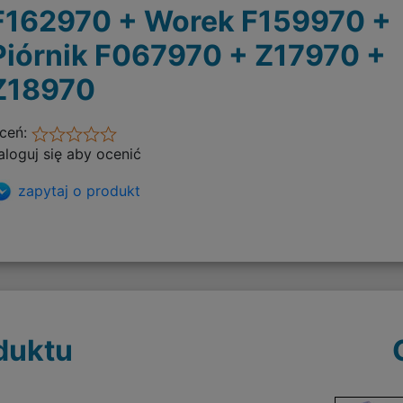
F162970 + Worek F159970 +
Piórnik F067970 + Z17970 +
Z18970
ceń:
aloguj się aby ocenić
zapytaj o produkt
duktu