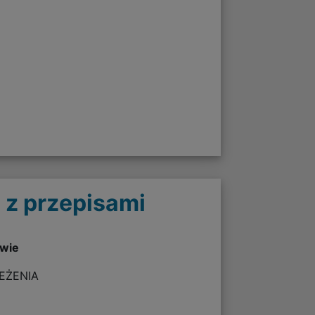
 z przepisami
twie
ZEŻENIA