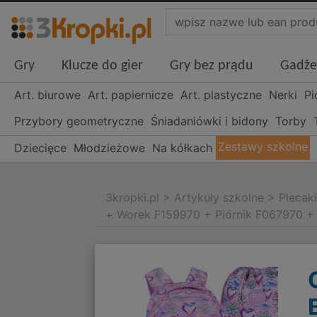
Gry
Klucze do gier
Gry bez prądu
Gadże
Art. biurowe
Art. papiernicze
Art. plastyczne
Nerki
Pi
Przybory geometryczne
Śniadaniówki i bidony
Torby
Zestawy szkolne
Dziecięce
Młodzieżowe
Na kółkach
3kropki.pl
>
Artykuły szkolne
>
Plecak
+ Worek F159970 + Piórnik F067970 +