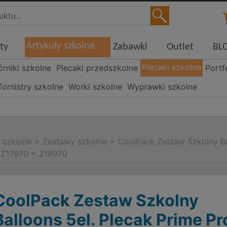
Artykuły szkolne
ty
Zabawki
Outlet
BL
Plecaki szkolne
órniki szkolne
Plecaki przedszkolne
Portf
Tornistry szkolne
Worki szkolne
Wyprawki szkolne
i szkolne
>
Zestawy szkolne
>
CoolPack Zestaw Szkolny Ba
 Z17970 + Z18970
CoolPack Zestaw Szkolny
Balloons 5el. Plecak Prime Pr