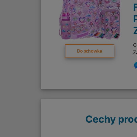
O
Do schowka
Z
Cechy pro