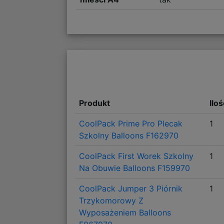
Produkt
Ilo
CoolPack Prime Pro Plecak
1
Szkolny Balloons F162970
CoolPack First Worek Szkolny
1
Na Obuwie Balloons F159970
CoolPack Jumper 3 Piórnik
1
Trzykomorowy Z
Wyposażeniem Balloons