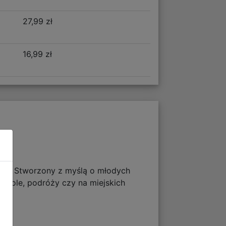
27,99 zł
16,99 zł
ortu! Stworzony z myślą o młodych
 szkole, podróży czy na miejskich