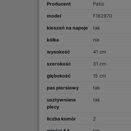
Producent
Patio
model
F162970
kieszeń na napoje
tak
kółka
nie
wysokość
41 cm
szerokość
31 cm
głębokość
15 cm
pas piersiowy
tak
usztywniane
tak
plecy
liczba komór
2
mieści A4
tak