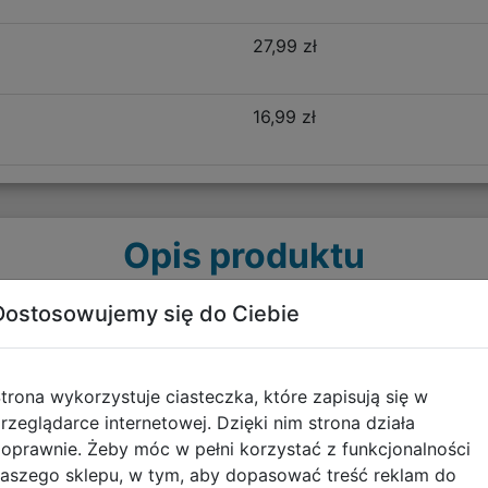
27,99 zł
16,99 zł
Opis produktu
Dostosowujemy się do Ciebie
alloons F162970
świetnego designu, funkcjonalności i niezrównanego komf
ść, ten plecak sprawdzi się idealnie w pierwszych latach w
trona wykorzystuje ciasteczka, które zapisują się w
rzeglądarce internetowej. Dzięki nim strona działa
oprawnie. Żeby móc w pełni korzystać z funkcjonalności
Pro?
aszego sklepu, w tym, aby dopasować treść reklam do