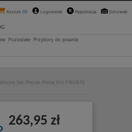
Koszyk
(
0
)
Logowanie
Rejestracja
Schowek
OG
ele
Pozostałe
Przybory do pisania
lloons 5el. Plecak Prime Pro F162970
263,95 zł
o