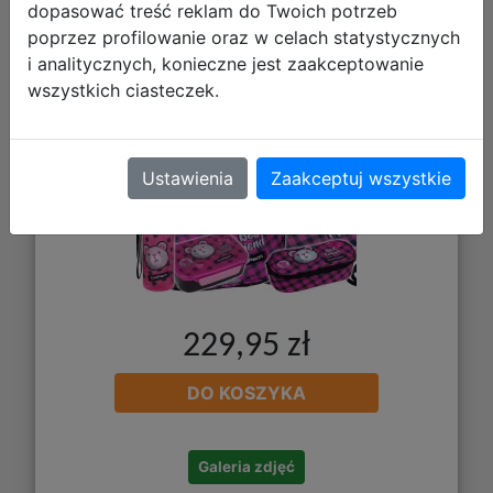
F159959 + Piórnik F062959 +
dopasować treść reklam do Twoich potrzeb
poprzez profilowanie oraz w celach statystycznych
Z17959 + Z18959
i analitycznych, konieczne jest zaakceptowanie
wszystkich ciasteczek.
Ustawienia
Zaakceptuj wszystkie
229,95 zł
DO KOSZYKA
Galeria zdjęć