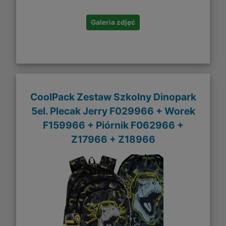
Galeria zdjęć
CoolPack Zestaw Szkolny Dinopark
5el. Plecak Jerry F029966 + Worek
F159966 + Piórnik F062966 +
Z17966 + Z18966