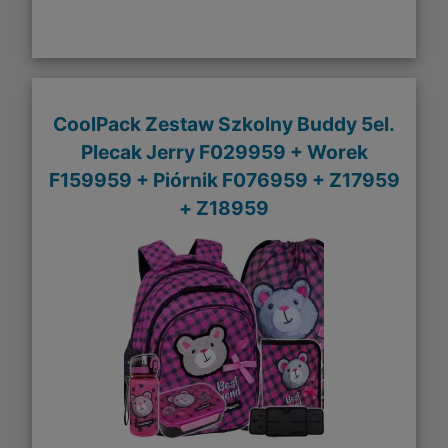
CoolPack Zestaw Szkolny Buddy 5el.
Plecak Jerry F029959 + Worek
F159959 + Piórnik F076959 + Z17959
+ Z18959