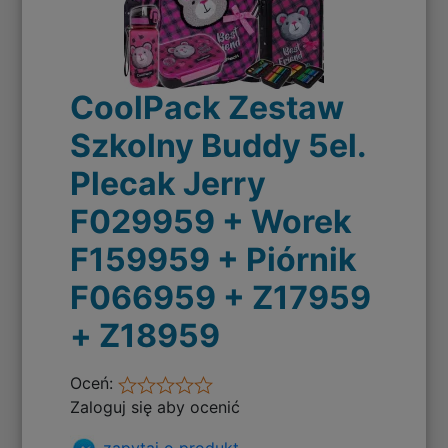
CoolPack Zestaw
Szkolny Buddy 5el.
Plecak Jerry
F029959 + Worek
F159959 + Piórnik
F066959 + Z17959
+ Z18959
Oceń:
Zaloguj się aby ocenić
zapytaj o produkt