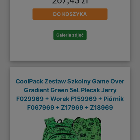
267,43 zł
DO KOSZYKA
Galeria zdjęć
CoolPack Zestaw Szkolny Game Over
Gradient Green 5el. Plecak Jerry
F029969 + Worek F159969 + Piórnik
F067969 + Z17969 + Z18969