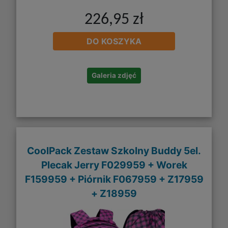
226,95 zł
DO KOSZYKA
Galeria zdjęć
CoolPack Zestaw Szkolny Buddy 5el.
Plecak Jerry F029959 + Worek
F159959 + Piórnik F067959 + Z17959
+ Z18959