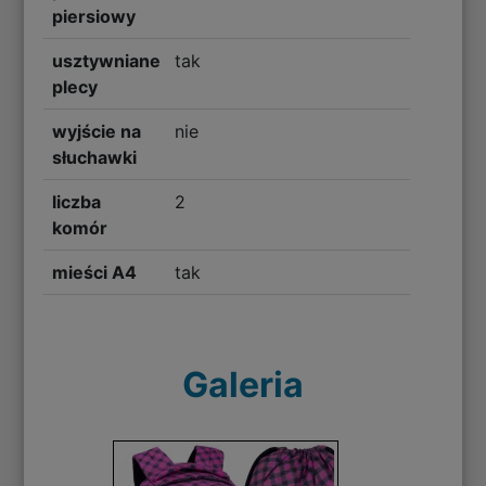
piersiowy
usztywniane
tak
plecy
wyjście na
nie
słuchawki
liczba
2
komór
mieści A4
tak
Galeria