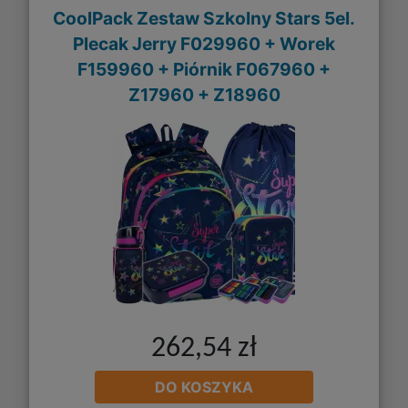
CoolPack Zestaw Szkolny Stars 5el.
Plecak Jerry F029960 + Worek
F159960 + Piórnik F067960 +
Z17960 + Z18960
262,54 zł
DO KOSZYKA