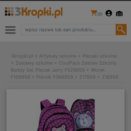
(
0
)
3kropki.pl
>
Artykuły szkolne
>
Plecaki szkolne
>
Zestawy szkolne
>
CoolPack Zestaw Szkolny
Buddy 5el. Plecak Jerry F029959 + Worek
F159959 + Piórnik F066959 + Z17959 + Z18959