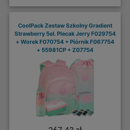
CoolPack Zestaw Szkolny Gradient
Strawberry 5el. Plecak Jerry F029754
+ Worek F070754 + Piórnik F067754
+ 55981CP + Z07754