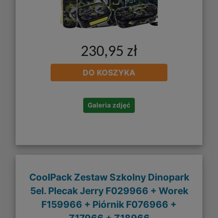
230,95 zł
DO KOSZYKA
Galeria zdjęć
CoolPack Zestaw Szkolny Dinopark
5el. Plecak Jerry F029966 + Worek
F159966 + Piórnik F076966 +
Z17966 + Z18966