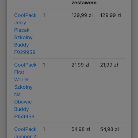
zestawem
CoolPack
1
129,99 zł
129,99 zł
Jerry
Plecak
Szkolny
Buddy
F029959
CoolPack
1
21,99 zł
21,99 zł
First
Worek
Szkolny
Na
Obuwie
Buddy
F159959
CoolPack
1
54,98 zł
54,98 zł
Jumper 2